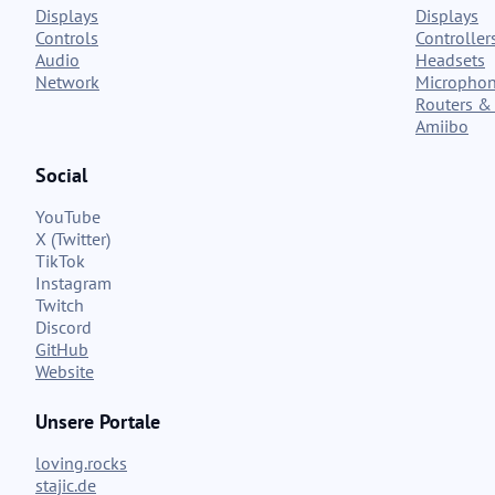
Displays
Displays
Controls
Controller
Audio
Headsets
Network
Micropho
Routers & 
Amiibo
Social
YouTube
X (Twitter)
TikTok
Instagram
Twitch
Discord
GitHub
Website
Unsere Portale
loving.rocks
stajic.de