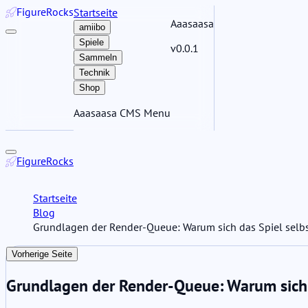
Figure
Rocks
Startseite
Aaasaasa
amiibo
Spiele
v0.0.1
Sammeln
Technik
Shop
Aaasaasa CMS Menu
Figure
Rocks
Startseite
Blog
Grundlagen der Render-Queue: Warum sich das Spiel selbs
Vorherige Seite
Grundlagen der Render-Queue: Warum sich d