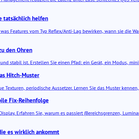
e tatsächlich helfen
re, was Features vom Typ Reflex/Anti-Lag bewirken, wann sie die 
 zu den Ohren
und stabil ist. Erstellen Sie einen Pfad: ein Gerät, ein Modus, min
as Hitch-Muster
e Texturen, periodische Aussetzer. Lernen Sie das Muster kennen,
ile Fix-Reihenfolge
s Display. Erfahren Sie, warum es passiert (Bereichsgrenzen, Lum
 die es wirklich ankommt