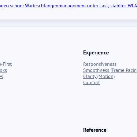
lungen schon: Warteschlangenmanagement unter Last, stabiles WL
Experience
-First
Responsiveness
ooks
Smoothness (Frame Pacin
es
Clarity (Motion)
Comfort
Reference