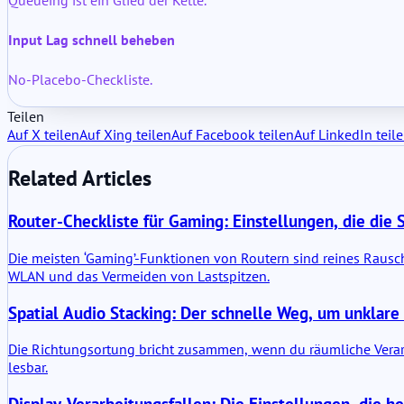
Queueing ist ein Glied der Kette.
Input Lag schnell beheben
No-Placebo-Checkliste.
Teilen
Auf X teilen
Auf Xing teilen
Auf Facebook teilen
Auf LinkedIn teil
Related Articles
Router-Checkliste für Gaming: Einstellungen, die die S
Die meisten ‘Gaming’-Funktionen von Routern sind reines Rausch
WLAN und das Vermeiden von Lastspitzen.
Spatial Audio Stacking: Der schnelle Weg, um unklar
Die Richtungsortung bricht zusammen, wenn du räumliche Verarb
lesbar.
Display-Verarbeitungsfallen: Die Einstellungen, die he