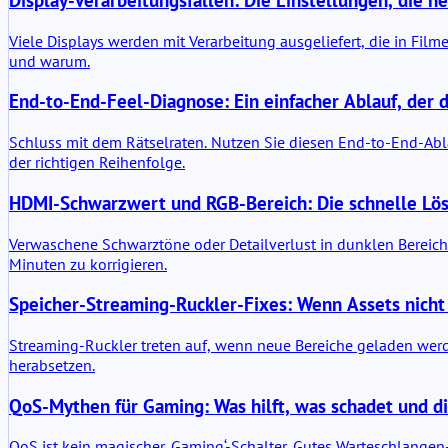
Viele Displays werden mit Verarbeitung ausgeliefert, die in Film
und warum.
End-to-End-Feel-Diagnose: Ein einfacher Ablauf, der d
Schluss mit dem Rätselraten. Nutzen Sie diesen End-to-End-Abl
der richtigen Reihenfolge.
HDMI-Schwarzwert und RGB-Bereich: Die schnelle Lös
Verwaschene Schwarztöne oder Detailverlust in dunklen Bereiche
Minuten zu korrigieren.
Speicher-Streaming-Ruckler-Fixes: Wenn Assets nich
Streaming-Ruckler treten auf, wenn neue Bereiche geladen werde
herabsetzen.
QoS-Mythen für Gaming: Was hilft, was schadet und di
QoS ist kein magischer ‚Gaming‘-Schalter. Gutes Warteschlangen-M