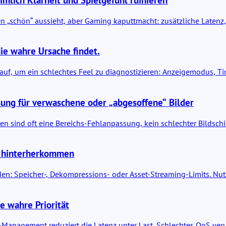
en „schön“ aussieht, aber Gaming kaputtmacht: zusätzliche Latenz, A
ie wahre Ursache findet.
auf, um ein schlechtes Feel zu diagnostizieren: Anzeigemodus, T
ung für verwaschene oder „abgesoffene“ Bilder
n sind oft eine Bereichs-Fehlanpassung, kein schlechter Bildschi
t hinterherkommen
n: Speicher-, Dekompressions- oder Asset-Streaming-Limits. Nutze
e wahre Priorität
anagement reduziert die Latenz unter Last. Schlechtes QoS verursac