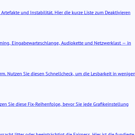
rtefakte und Instabilität. Hier die kurze Liste zum Deaktivieren
iming, Eingabewarteschlange, Audiokette und Netzwerklast — in
rm. Nutzen Sie diesen Schnellcheck, um die Lesbarkeit in wenige
n Sie diese Fix-Reihenfolge, bevor Sie jede Grafikeinstellung
ht Jitter oder beeinträchtigt die Fairness. Hier ist die fundierte