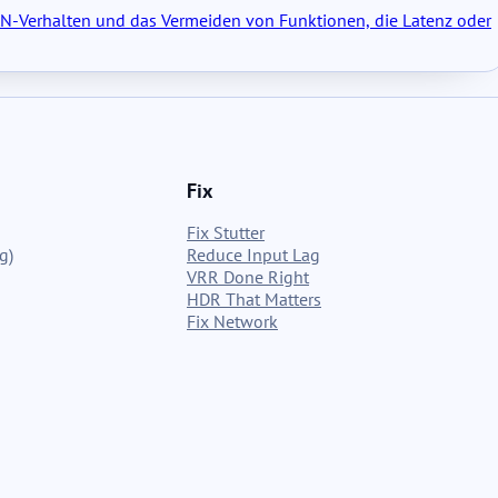
AN-Verhalten und das Vermeiden von Funktionen, die Latenz oder
Fix
Fix Stutter
g)
Reduce Input Lag
VRR Done Right
HDR That Matters
Fix Network