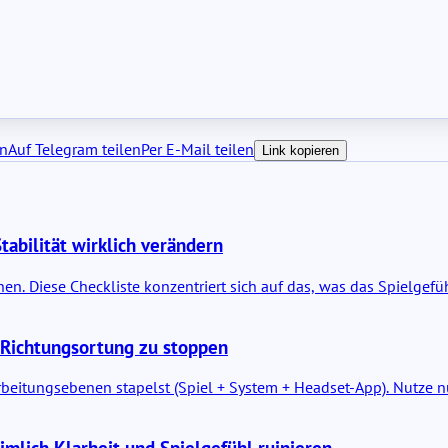
en
Auf Telegram teilen
Per E-Mail teilen
Link kopieren
tabilität wirklich verändern
en. Diese Checkliste konzentriert sich auf das, was das Spielgef
e Richtungsortung zu stoppen
eitungsebenen stapelst (Spiel + System + Headset-App). Nutze nu
imlich Klarheit und Spielgefühl ruinieren