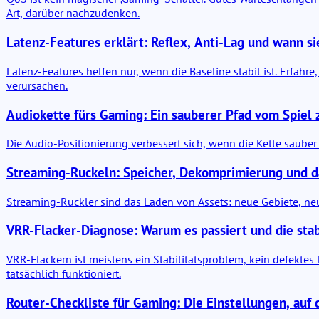
Art, darüber nachzudenken.
Latenz-Features erklärt: Reflex, Anti-Lag und wann si
Latenz-Features helfen nur, wenn die Baseline stabil ist. Erfah
verursachen.
Audiokette fürs Gaming: Ein sauberer Pfad vom Spiel
Die Audio-Positionierung verbessert sich, wenn die Kette sauber 
Streaming-Ruckeln: Speicher, Dekomprimierung und d
Streaming-Ruckler sind das Laden von Assets: neue Gebiete, neu
VRR-Flacker-Diagnose: Warum es passiert und die stab
VRR-Flackern ist meistens ein Stabilitätsproblem, kein defekte
tatsächlich funktioniert.
Router-Checkliste für Gaming: Die Einstellungen, auf