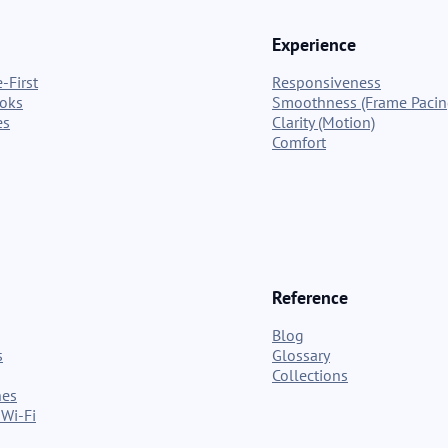
Experience
-First
Responsiveness
ooks
Smoothness (Frame Pacin
es
Clarity (Motion)
Comfort
Reference
Blog
s
Glossary
Collections
nes
Wi-Fi