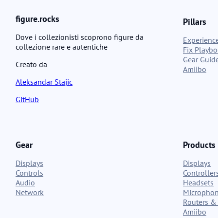
figure.rocks
Pillars
Dove i collezionisti scoprono figure da
Experience
collezione rare e autentiche
Fix Playb
Gear Guid
Creato da
Amiibo
Aleksandar Stajic
GitHub
Gear
Products
Displays
Displays
Controls
Controller
Audio
Headsets
Network
Micropho
Routers & 
Amiibo