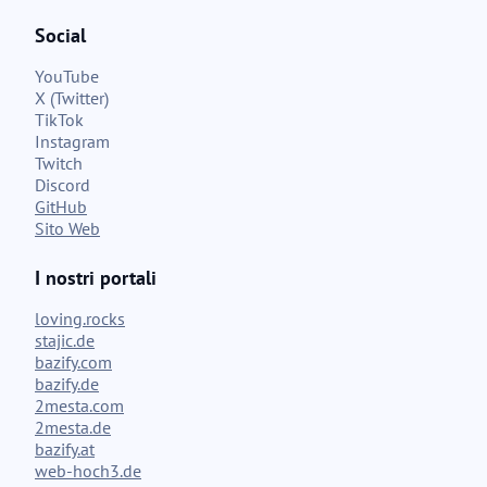
Social
YouTube
X (Twitter)
TikTok
Instagram
Twitch
Discord
GitHub
Sito Web
I nostri portali
loving.rocks
stajic.de
bazify.com
bazify.de
2mesta.com
2mesta.de
bazify.at
web-hoch3.de