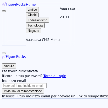
Figure
Rocks
Home
Aaasaasa
amiibo
Giochi
v0.0.1
Collezionismo
Tecnologia
Negozio
Aaasaasa CMS Menu
Figure
Rocks
Annulla
Password dimenticata
Ricordi la tua password?
Torna al login
.
Indirizzo email
Invia link di reimpostazione
Inserisci il tuo indirizzo email per ricevere un link di reimpostaz