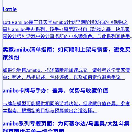
Lottie
Lottie amiibo属于任天堂amiibo计划早期阶段发布的《动物之
森》amiibo手办系列。该手办原型取材自《动物之森：快乐家
园设计师》游戏中设计事务所的小水獭角色。与此系列其他手
办相同，该产品内置微型NFC芯片。当被兼容的任天堂设备扫
卖家amiibo清单指南：如何顺利上架与销售，避免买
时，手办可将对应角色与游戏系统联动，并解锁少量相关游戏
家纠纷
内容。
如果你销售Amiibo，描述清晰能加速成交。请参考这份卖家清
单：照片、品相描述、包装评级，以及如何定价避免争议。
amiibo卡牌与手办：差异、优势与收藏价值
卡牌与模型可能提供相同的游戏功能，但收藏价值各异。参考
本指南，根据您的目标与预算做出合适选择。
amiibo系列专题页面：为何塞尔达/马里奥/大乱斗集
群页面优于单一综合页面