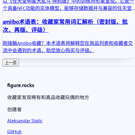
以《任天堂明星大乱斗 特别版》中的训练师形象呈现。它是一
个具备NFC功能的实体模型，能够存储数据并与兼容的任天堂
戏互动。实际上，它是一个会随时间进化的训练伙伴。它并非
amiibo术语表：收藏家常用词汇解析（密封版、批
单纯的装饰品，但也算不上复杂设备。它完美实现了amiibo系
次、再版、评级）
统设计的初衷。
刚接触Amiibo收藏？本术语表将解释您在商品列表和收藏者交
流中会遇到的术语，助您放心购买与评级。
上一页
figure.rocks
收藏家发现稀有和真品收藏玩偶的地方
创建者
Aleksandar Stajic
GitHub