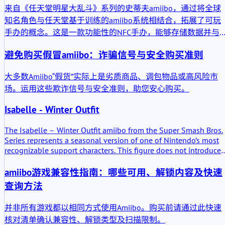
来自《任天堂明星大乱斗》系列的史蒂夫amiibo，通过将全球
知名角色与任天堂基于训练的amiibo系统相结合，拓展了可玩
手办的概念。这是一款功能性的NFC手办，能够存储数据并与
容软件互动。在实际应用中，它既是《任天堂明星大乱斗 特别
避免购买假冒amiibo：诈骗信号与安全购买准则
版》中可自定义的斗士，也可作为多款其他任天堂游戏中的读
取式奖励手办。
大多数Amiibo“假货”实际上是劣质商品、调包物品或高风险市
场。运用这些欺诈信号与安全准则，助您安心购买。
Isabelle - Winter Outfit
The Isabelle – Winter Outfit amiibo from the Super Smash Bros.
Series represents a seasonal version of one of Nintendo’s most
recognizable support characters. This figure does not introduce 
new character, but it reframes an established one. The added
value lies mainly in its functional compatibility across multiple
amiibo游戏兼容性指南：哪些可用、解锁内容及快速
Nintendo systems and in its physical interpretation of Isabelle
查询方法
during a specific seasonal moment in the Animal Crossing world
并非所有游戏都以相同方式使用Amiibo。购买前请通过此快速
核对清单确认兼容性、解锁类型及扫描限制。