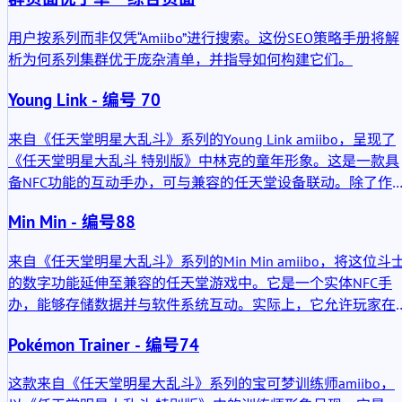
用户按系列而非仅凭“Amiibo”进行搜索。这份SEO策略手册将解
析为何系列集群优于庞杂清单，并指导如何构建它们。
Young Link - 编号 70
来自《任天堂明星大乱斗》系列的Young Link amiibo，呈现了
《任天堂明星大乱斗 特别版》中林克的童年形象。这是一款具
备NFC功能的互动手办，可与兼容的任天堂设备联动。除了作
收藏品的实体价值外，其主要功能在于游戏互动、数据存储以
Min Min - 编号88
及在支持游戏中培养角色能力。
来自《任天堂明星大乱斗》系列的Min Min amiibo，将这位斗
的数字功能延伸至兼容的任天堂游戏中。它是一个实体NFC手
办，能够存储数据并与软件系统互动。实际上，它允许玩家在
支持的游戏内创建并培养一个斗士形象。它并非单纯的装饰
Pokémon Trainer - 编号74
品；它承载着可写入的角色数据，并通过反复使用不断进化。
这款来自《任天堂明星大乱斗》系列的宝可梦训练师amiibo，