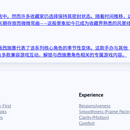
商店中。然而许多收藏家仍选择保持其密封状态。随着时间推移，这
长期存放而微微弯曲——这般景象如今已成为收藏界熟悉的风景
装版西施惠代表了该系列核心角色的季节性变体。这款手办与其他《
与多款兼容游戏互动，解锁与西施惠角色相关的专属游戏内容。
Experience
-First
Responsiveness
ooks
Smoothness (Frame Pacin
es
Clarity (Motion)
Comfort