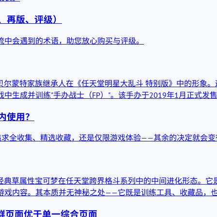
次、再版、评级）
交流中会遇到的术语，助您放心购买与评级。
位贝尔蒙特家族继承人在《任天堂明星大乱斗 特别版》中的形象
生成并训练"手办战士（FP）"。该手办于2019年1月正式发
戏内使用？
追求全收集、精选收藏，还是仅限游戏体验——其余的决定就会变
这款经典草属性宝可梦在任天堂跨界格斗系列中的中间进化形态。它
游戏内容。其本质并无神秘之处——它既是训练工具、收藏品，
集群页面优于单一综合页面