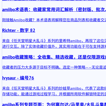
amiibo术语表：收藏家常用词汇解析（密封版、批
刚接触Amiibo收藏？本术语表将解释您在商品列表和收藏者
Richter - 数字 82
来自《任天堂明星大乱斗》系列的里希特amiibo，再现了这
进行交互。除了实体收藏价值外，其实用功能在于可在支持游戏中
amiibo收藏策略：全收集、精选收藏，还是仅限游
收藏者的压力大多源于目标不明确。选定一种策略——无论是
Ivysaur - 编号76
来自《任天堂明星大乱斗》系列的妙蛙草amiibo，代表了
存储功能，能通过游戏过程学习，并根据所用软件解锁特定的
amiibo系列专题页面：为何塞尔达/马里奥/大乱斗