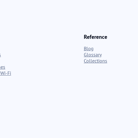
Reference
Blog
s
Glossary
Collections
nes
Wi-Fi