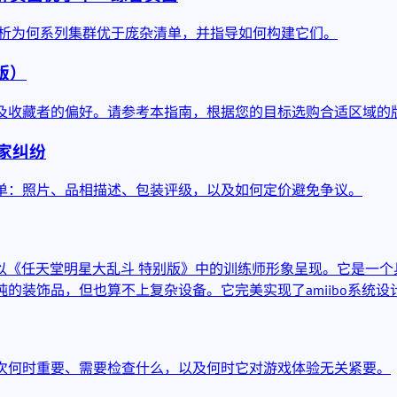
册将解析为何系列集群优于庞杂清单，并指导如何构建它们。
日版）
签以及收藏者的偏好。请参考本指南，根据您的目标选购合适区域的
买家纠纷
家清单：照片、品相描述、包装评级，以及如何定价避免争议。
，以《任天堂明星大乱斗 特别版》中的训练师形象呈现。它是一
的装饰品，但也算不上复杂设备。它完美实现了amiibo系统设
次何时重要、需要检查什么，以及何时它对游戏体验无关紧要。