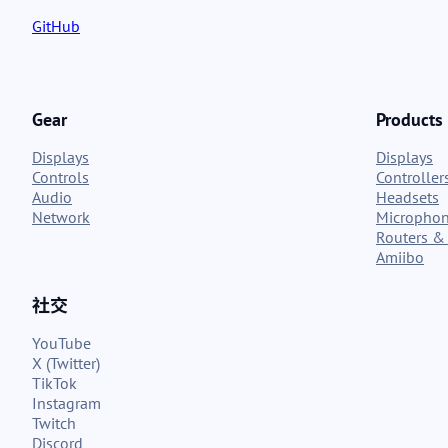
GitHub
Gear
Products
Displays
Displays
Controls
Controller
Audio
Headsets
Network
Micropho
Routers & 
Amiibo
社交
YouTube
X (Twitter)
TikTok
Instagram
Twitch
Discord