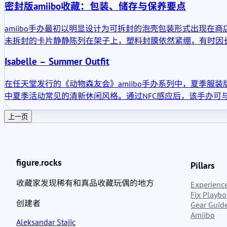
密封版amiibo收藏：包装、储存与保养要点
amiibo手办最初以明显设计为可拆封的泡壳包装形式出现在
未拆封的卡片静静陈列在架子上，塑料封膜依然紧绷，有时因
Isabelle – Summer Outfit
在任天堂发行的《动物森友会》amiibo手办系列中，夏季服
中夏季活动常见的清新休闲风格。通过NFC感应后，该手办可
上一页
figure.rocks
Pillars
收藏家发现稀有和真品收藏玩偶的地方
Experience
Fix Playb
创建者
Gear Guid
Amiibo
Aleksandar Stajic