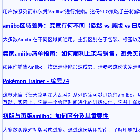
用户按系列而非仅凭“Amiibo”进行搜索。这份SEO策略手
amiibo区域差异：究竟有何不同（欧版 vs 美版 vs 
大多数Amiibo在不同区域间通用。主要区别在于包装、标
卖家amiibo清单指南：如何顺利上架与销售，避免
如果你销售Amiibo，描述清晰能加速成交。请参考这份卖
Pokémon Trainer - 编号74
这款来自《任天堂明星大乱斗》系列的宝可梦训练师amiibo
互动。实际上，它是一个会随时间进化的训练伙伴。它并非单纯
初版与再版amiibo：如何区分及其重要性
大多数买家对初版考虑过多。通过这份实用指南，了解印刷批