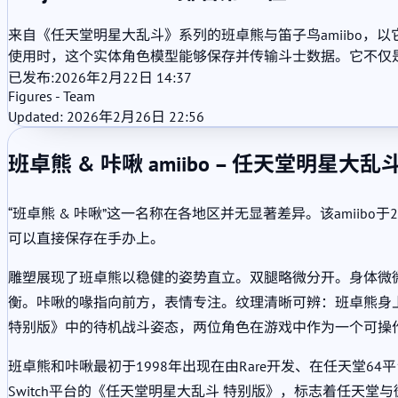
来自《任天堂明星大乱斗》系列的班卓熊与笛子鸟amiibo，
使用时，这个实体角色模型能够保存并传输斗士数据。它不仅
已发布:
2026年2月22日 14:37
Figures - Team
Updated: 2026年2月26日 22:56
班卓熊 & 咔啾 amiibo – 任天堂明星大乱
“班卓熊 & 咔啾”这一名称在各地区并无显著差异。该amiib
可以直接保存在手办上。
雕塑展现了班卓熊以稳健的姿势直立。双腿略微分开。身体微
衡。咔啾的喙指向前方，表情专注。纹理清晰可辨：班卓熊身
特别版》中的待机战斗姿态，两位角色在游戏中作为一个可操
班卓熊和咔啾最初于1998年出现在由Rare开发、在任天堂
Switch平台的《任天堂明星大乱斗 特别版》，标志着任天堂