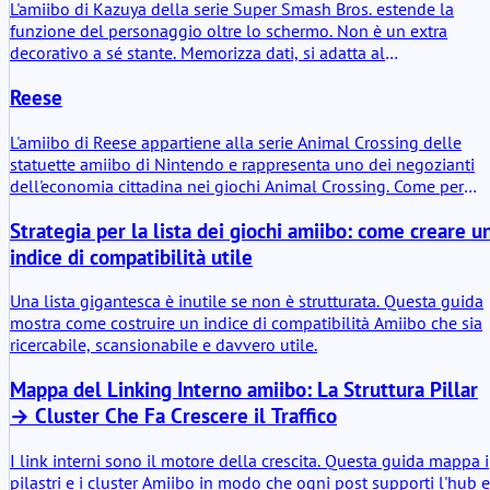
L'amiibo di Kazuya della serie Super Smash Bros. estende la
funzione del personaggio oltre lo schermo. Non è un extra
decorativo a sé stante. Memorizza dati, si adatta al
comportamento del giocatore e rientra nei giochi compatibili co
Reese
schemi appresi. Nell'uso pratico, diventa un partner di
allenamento persistente. Il valore aggiunto risiede nella
continuità. Gli incontri non finiscono semplicemente; si
L'amiibo di Reese appartiene alla serie Animal Crossing delle
accumulano.
statuette amiibo di Nintendo e rappresenta uno dei negozianti
dell'economia cittadina nei giochi Animal Crossing. Come per
altre statuette di questa linea, il valore risiede meno nell'oggett
Strategia per la lista dei giochi amiibo: come creare u
di plastica in sé e più nel chip NFC all'interno della base. Quan
viene scansionata con sistemi Nintendo compatibili, la statuetta
indice di compatibilità utile
attiva piccole interazioni di gioco, sblocca apparizioni di
personaggi o abilita dialoghi e oggetti aggiuntivi a seconda del
Una lista gigantesca è inutile se non è strutturata. Questa guida
titolo.
mostra come costruire un indice di compatibilità Amiibo che sia
ricercabile, scansionabile e davvero utile.
Mappa del Linking Interno amiibo: La Struttura Pillar
→ Cluster Che Fa Crescere il Traffico
I link interni sono il motore della crescita. Questa guida mappa i
pilastri e i cluster Amiibo in modo che ogni post supporti l'hub e