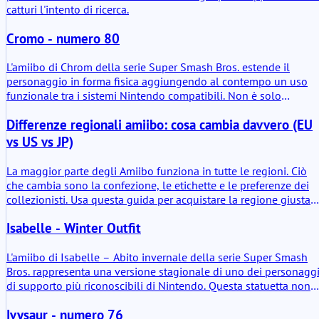
catturi l'intento di ricerca.
Cromo - numero 80
L'amiibo di Chrom della serie Super Smash Bros. estende il
personaggio in forma fisica aggiungendo al contempo un uso
funzionale tra i sistemi Nintendo compatibili. Non è solo
decorativo. Memorizza dati dove supportato e sblocca contenuti
Differenze regionali amiibo: cosa cambia davvero (EU
di gioco definiti. Il valore pratico si concentra sulla sua funzione
di addestramento in Super Smash Bros. Ultimate e su bonus
vs US vs JP)
minori in titoli selezionati di Fire Emblem.
La maggior parte degli Amiibo funziona in tutte le regioni. Ciò
che cambia sono la confezione, le etichette e le preferenze dei
collezionisti. Usa questa guida per acquistare la regione giusta
per il tuo obiettivo.
Isabelle - Winter Outfit
L'amiibo di Isabelle – Abito invernale della serie Super Smash
Bros. rappresenta una versione stagionale di uno dei personagg
di supporto più riconoscibili di Nintendo. Questa statuetta non
introduce un nuovo personaggio, ma ne ripropone uno già
Ivysaur - numero 76
affermato. Il valore aggiunto risiede principalmente nella sua