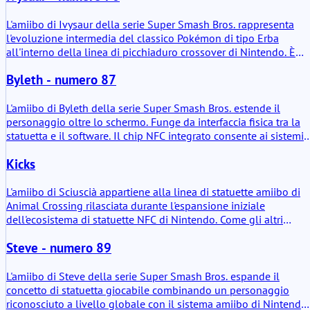
compatibilità funzionale su più sistemi Nintendo e nella sua
interpretazione fisica di Isabelle durante un momento stagional
L'amiibo di Ivysaur della serie Super Smash Bros. rappresenta
specifico nel mondo di Animal Crossing.
l'evoluzione intermedia del classico Pokémon di tipo Erba
all'interno della linea di picchiaduro crossover di Nintendo. È
una statuetta NFC fisica che può essere scansionata nei giochi
Byleth - numero 87
compatibili. In termini pratici, memorizza dati, impara giocando 
sblocca elementi di gioco definiti a seconda del software
utilizzato. Nessun mistero dietro di esso. È uno strumento di
L'amiibo di Byleth della serie Super Smash Bros. estende il
allenamento, un oggetto da collezione e un accessorio
personaggio oltre lo schermo. Funge da interfaccia fisica tra la
funzionale.
statuetta e il software. Il chip NFC integrato consente ai sistemi
Nintendo compatibili di leggere e, in casi specifici, scrivere dati.
Kicks
sia un oggetto da collezione che un supporto di memorizzazione
L'amiibo di Sciuscià appartiene alla linea di statuette amiibo di
Animal Crossing rilasciata durante l'espansione iniziale
dell'ecosistema di statuette NFC di Nintendo. Come gli altri
personaggi di questa serie, la statuetta funge da chiave fisica ch
Steve - numero 89
si collega ai giochi Nintendo compatibili tramite NFC. Quando
viene scansionato, l'amiibo collega il personaggio Sciuscià a
diversi sistemi di gioco. Il valore pratico è semplice: permette ai
L'amiibo di Steve della serie Super Smash Bros. espande il
giocatori di accedere a interazioni specifiche del personaggio,
concetto di statuetta giocabile combinando un personaggio
piccoli sblocchi o contenuti a tema a seconda del titolo
riconosciuto a livello globale con il sistema amiibo di Nintendo