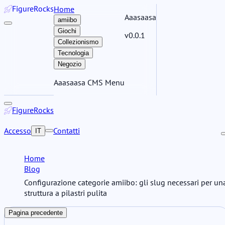
Figure
Rocks
Home
Aaasaasa
amiibo
Giochi
v0.0.1
Collezionismo
Tecnologia
Negozio
Aaasaasa CMS Menu
Figure
Rocks
Accesso
Contatti
IT
Home
Blog
Configurazione categorie amiibo: gli slug necessari per un
struttura a pilastri pulita
Pagina precedente