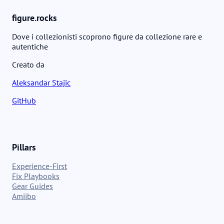
aggiunto risiede nella sua capacità di creare e addestrare un
Guerriero Statuetta (FP) che si sviluppa nel tempo attraverso
figure.rocks
l'interazione con il giocatore.
Dove i collezionisti scoprono figure da collezione rare e
autentiche
Creato da
Aleksandar Stajic
GitHub
Pillars
Experience-First
Fix Playbooks
Gear Guides
Amiibo