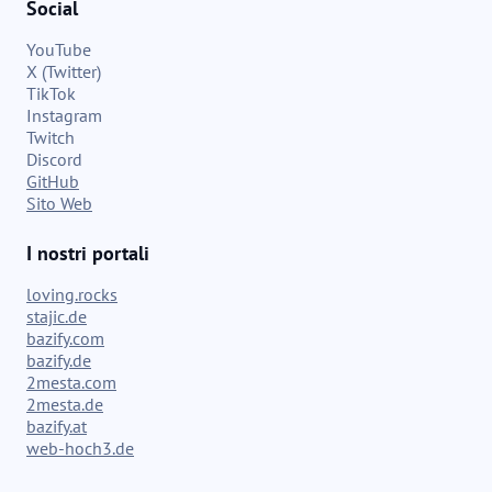
Social
YouTube
X (Twitter)
TikTok
Instagram
Twitch
Discord
GitHub
Sito Web
I nostri portali
loving.rocks
stajic.de
bazify.com
bazify.de
2mesta.com
2mesta.de
bazify.at
web-hoch3.de