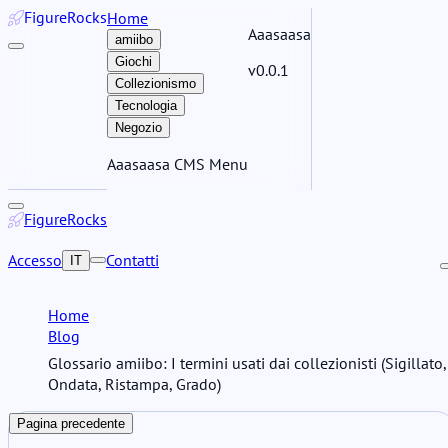
Figure
Rocks
Home
Aaasaasa
amiibo
Giochi
v0.0.1
Collezionismo
Tecnologia
Negozio
Aaasaasa CMS Menu
Figure
Rocks
Accesso
Contatti
IT
Home
Blog
Glossario amiibo: I termini usati dai collezionisti (Sigillato,
Ondata, Ristampa, Grado)
Pagina precedente