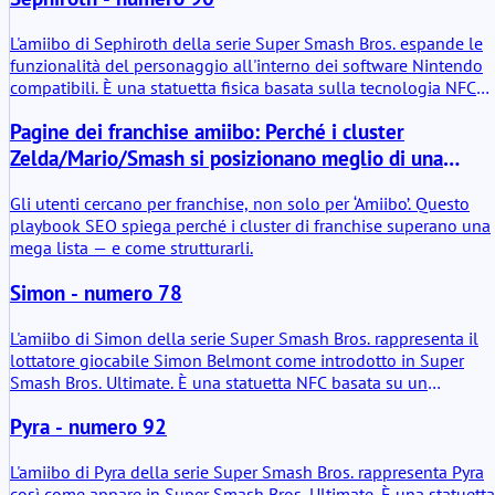
con i sistemi Nintendo compatibili. Quando viene scansionata, l
statuetta collega il personaggio di Mr. Resetti ai giochi supportat
L'amiibo di Sephiroth della serie Super Smash Bros. espande le
e sblocca piccole interazioni o apparizioni del personaggio
funzionalità del personaggio all'interno dei software Nintendo
legate al suo ruolo nell'universo di Animal Crossing.
compatibili. È una statuetta fisica basata sulla tecnologia NFC
che interagisce principalmente con Super Smash Bros. Ultimate.
Pagine dei franchise amiibo: Perché i cluster
Oltre a essere un oggetto da esposizione, memorizza i dati di
combattimento e si evolve nel tempo attraverso l'interazione co
Zelda/Mario/Smash si posizionano meglio di una
il giocatore.
singola mega pagina
Gli utenti cercano per franchise, non solo per ‘Amiibo’. Questo
playbook SEO spiega perché i cluster di franchise superano una
mega lista — e come strutturarli.
Simon - numero 78
L'amiibo di Simon della serie Super Smash Bros. rappresenta il
lottatore giocabile Simon Belmont come introdotto in Super
Smash Bros. Ultimate. È una statuetta NFC basata su un
personaggio con funzionalità di gioco. In termini pratici, è un
Pyra - numero 92
supporto dati fisico che può memorizzare e trasferire i dati del
lottatore in sistemi Nintendo compatibili. Niente misticismo, sol
una statuetta di plastica con un chip.
L'amiibo di Pyra della serie Super Smash Bros. rappresenta Pyra
così come appare in Super Smash Bros. Ultimate. È una statuetta