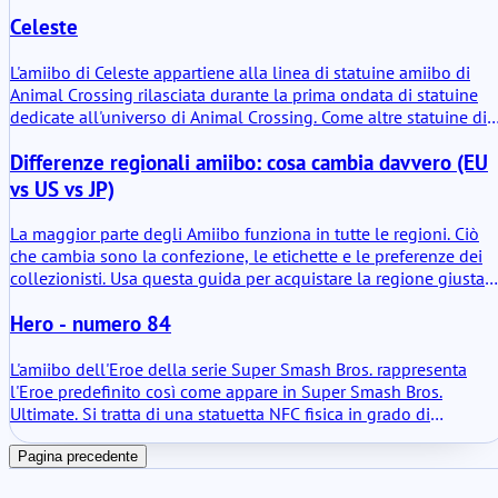
un piccolo chip NFC che collega la statuetta fisica con i giochi
Celeste
Nintendo compatibili. Scansionare la statuetta non cambia
drasticamente il gameplay, ma fornisce costantemente
interazioni relative ai personaggi. Il valore di questo amiibo
L'amiibo di Celeste appartiene alla linea di statuine amiibo di
risiede principalmente nella sua capacità di evocare i gemelli
Animal Crossing rilasciata durante la prima ondata di statuine
negozianti nei titoli supportati e di sbloccare piccoli elementi a
dedicate all'universo di Animal Crossing. Come altre statuine di
tema collegati a loro.
questa collezione, funziona come un piccolo supporto NFC
Differenze regionali amiibo: cosa cambia davvero (EU
collegato all'ecosistema amiibo di Nintendo. Quando viene
scansionata, la statuina collega il personaggio di Celeste ai
vs US vs JP)
giochi compatibili. Il valore dell'amiibo risiede principalmente
nel permettere la comparsa del personaggio e piccole interazion
La maggior parte degli Amiibo funziona in tutte le regioni. Ciò
di gioco che altrimenti apparirebbero solo in circostanze
che cambia sono la confezione, le etichette e le preferenze dei
specifiche.
collezionisti. Usa questa guida per acquistare la regione giusta
per il tuo obiettivo.
Hero - numero 84
L'amiibo dell'Eroe della serie Super Smash Bros. rappresenta
l'Eroe predefinito così come appare in Super Smash Bros.
Ultimate. Si tratta di una statuetta NFC fisica in grado di
memorizzare i dati di gioco e di interagire con i sistemi Nintendo
compatibili. In parole povere, è sia un oggetto da collezione ch
Pagina precedente
una replica funzionale di un personaggio del gioco. Il valore