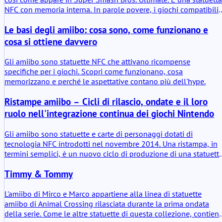
NFC con memoria interna. In parole povere, i giochi compatibili
possono leggerla e alcuni possono anche scrivervi dati. Il valor
Le basi degli amiibo: cosa sono, come funzionano e
è pratico: può trasportare i dati salvati dei lottatori e può attivar
controlli di sblocco laddove un gioco supporti le funzionalità
cosa si ottiene davvero
amiibo.
Gli amiibo sono statuette NFC che attivano ricompense
specifiche per i giochi. Scopri come funzionano, cosa
memorizzano e perché le aspettative contano più dell'hype.
Ristampe amiibo – Cicli di rilascio, ondate e il loro
ruolo nell'integrazione continua dei giochi Nintendo
Gli amiibo sono statuette e carte di personaggi dotati di
tecnologia NFC introdotti nel novembre 2014. Una ristampa, in
termini semplici, è un nuovo ciclo di produzione di una statuett
già rilasciata senza modifiche funzionali. Il chip interno rimane 
Timmy & Tommy
stesso. I dettagli della confezione possono variare leggermente
in base all'anno di produzione, ma l'interazione con il gioco non
cambia. Le ristampe non sono quindi nuove edizioni. Sono ritorn
L'amiibo di Mirco e Marco appartiene alla linea di statuette
in circolazione.
amiibo di Animal Crossing rilasciata durante la prima ondata
della serie. Come le altre statuette di questa collezione, contien