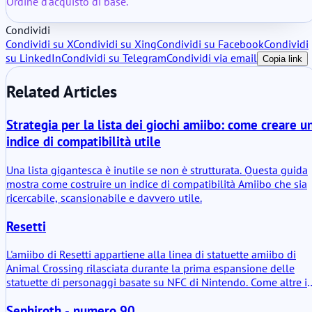
Ordine d'acquisto di base.
Condividi
Condividi su X
Condividi su Xing
Condividi su Facebook
Condividi
su LinkedIn
Condividi su Telegram
Condividi via email
Copia link
Related Articles
Strategia per la lista dei giochi amiibo: come creare u
indice di compatibilità utile
Una lista gigantesca è inutile se non è strutturata. Questa guida
mostra come costruire un indice di compatibilità Amiibo che sia
ricercabile, scansionabile e davvero utile.
Resetti
L'amiibo di Resetti appartiene alla linea di statuette amiibo di
Animal Crossing rilasciata durante la prima espansione delle
statuette di personaggi basate su NFC di Nintendo. Come altre i
questa serie, la statuetta funge da rappresentazione fisica di un
Sephiroth - numero 90
personaggio combinata con un piccolo chip NFC che comunica