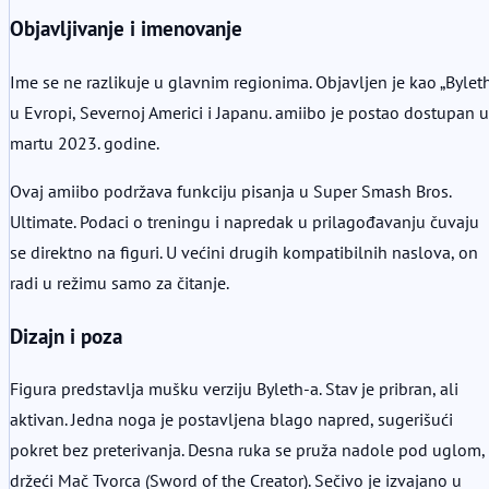
Objavljivanje i imenovanje
Ime se ne razlikuje u glavnim regionima. Objavljen je kao „Bylet
u Evropi, Severnoj Americi i Japanu. amiibo je postao dostupan u
martu 2023. godine.
Ovaj amiibo podržava funkciju pisanja u Super Smash Bros.
Ultimate. Podaci o treningu i napredak u prilagođavanju čuvaju
se direktno na figuri. U većini drugih kompatibilnih naslova, on
radi u režimu samo za čitanje.
Dizajn i poza
Figura predstavlja mušku verziju Byleth-a. Stav je pribran, ali
aktivan. Jedna noga je postavljena blago napred, sugerišući
pokret bez preterivanja. Desna ruka se pruža nadole pod uglom,
držeći Mač Tvorca (Sword of the Creator). Sečivo je izvajano u