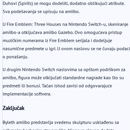
Duhovi (Spirits) se mogu dodeliti, dodatno oblikujući atribute.
Sva podešavanja se upisuju na amiibo.
U Fire Emblem: Three Houses na Nintendo Switch-u, skeniranje
amiibo-a otključava amiibo Gazebo. Ovo omogućava pristup
muzičkim numerama iz Fire Emblem serijala i dodeljuje
nasumične predmete u igri. U ovom naslovu se ne čuvaju podaci
o ponašanju.
U drugim Nintendo Switch naslovima sa opštom podrškom za
amiibo, figura može otključati standardne nagrade kao što su
predmeti ili bonusi. Tačan ishod zavisi od odgovarajuće
implementacije softvera.
Zaključak
Byleth amiibo predstavlja svedenu skulpturu usklađenu sa