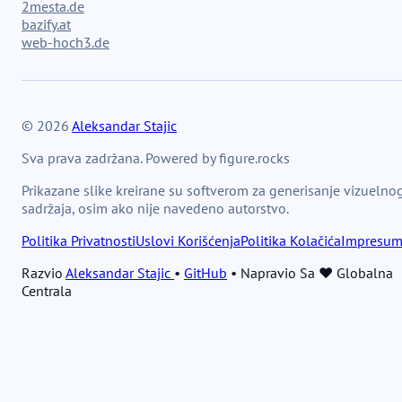
2mesta.de
bazify.at
web-hoch3.de
© 2026
Aleksandar Stajic
Sva prava zadržana. Powered by figure.rocks
Prikazane slike kreirane su softverom za generisanje vizuelno
sadržaja, osim ako nije navedeno autorstvo.
Politika Privatnosti
Uslovi Korišćenja
Politika Kolačića
Impresu
Razvio
Aleksandar Stajic
•
GitHub
•
Napravio Sa ❤️ Globalna
Centrala