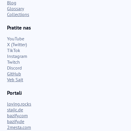
Blog
Glossary
Collections
Pratite nas
YouTube
X (Twitter)
TikTok
Instagram
Twitch
Discord
GitHub
Veb Sajt
Portali
loving.rocks
stajic.de
bazify.com
bazify.de
2mesta.com