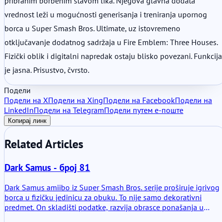
pribranim borbenim stavom lika. Njegova glavna dodata
vrednost leži u mogućnosti generisanja i treniranja upornog
borca u Super Smash Bros. Ultimate, uz istovremeno
otključavanje dodatnog sadržaja u Fire Emblem: Three Houses.
Fizički oblik i digitalni napredak ostaju blisko povezani. Funkcija
je jasna. Prisustvo, čvrsto.
Подели
Подели на X
Подели на Xing
Подели на Facebook
Подели на
LinkedIn
Подели на Telegram
Подели путем е-поште
Копирај линк
Related Articles
Dark Samus - број 81
Dark Samus amiibo iz Super Smash Bros. serije proširuje igrivog
borca u fizičku jedinicu za obuku. To nije samo dekorativni
predmet. On skladišti podatke, razvija obrasce ponašanja u
kompatibilnim naslovima i prenosi istoriju mečeva nazad u igru.