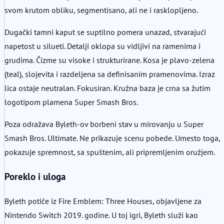
svom krutom obliku, segmentisano, ali ne i rasklopljeno.
Dugački tamni kaput se suptilno pomera unazad, stvarajući
napetost u silueti. Detalji oklopa su vidljivi na ramenima i
grudima. Čizme su visoke i strukturirane. Kosa je plavo-zelena
(teal), slojevita i razdeljena sa definisanim pramenovima. Izraz
lica ostaje neutralan. Fokusiran. Kružna baza je crna sa žutim
logotipom plamena Super Smash Bros.
Poza odražava Byleth-ov borbeni stav u mirovanju u Super
Smash Bros. Ultimate. Ne prikazuje scenu pobede. Umesto toga,
pokazuje spremnost, sa spuštenim, ali pripremljenim oružjem.
Poreklo i uloga
Byleth potiče iz Fire Emblem: Three Houses, objavljene za
Nintendo Switch 2019. godine. U toj igri, Byleth služi kao