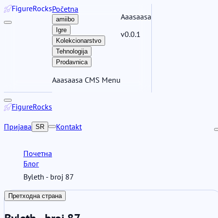
Figure
Rocks
Početna
Aaasaasa
amiibo
Igre
v0.0.1
Kolekcionarstvo
Tehnologija
Prodavnica
Aaasaasa CMS Menu
Figure
Rocks
Пријава
Kontakt
SR
Почетна
Блог
Byleth - broj 87
Претходна страна