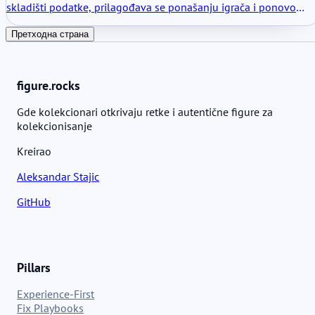
univerzumu.
skladišti podatke, prilagođava se ponašanju igrača i ponovo
ulazi u kompatibilne igre sa naučenim obrascima. U praktičnoj
upotrebi, on postaje stalni partner za trening. Dodatna vrednost
Претходна страна
leži u kontinuitetu. Mečevi se ne završavaju jednostavno; oni se
akumuliraju.
figure.rocks
Gde kolekcionari otkrivaju retke i autentične figure za
kolekcionisanje
Kreirao
Aleksandar Stajic
GitHub
Pillars
Experience-First
Fix Playbooks