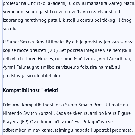
profesor na Oficirskoj akademiji u okviru manastira Garreg Mach.
Vremenom se uloga širi na vojno vođstvo u zavisnosti od
izabranog narativnog puta. Lik stoji u centru političkog i ličnog
sukoba.
U Super Smash Bros. Ultimate, Byleth je predstavljen kao sadržaj
koji se može preuzeti (DLC). Set pokreta integriše više herojskih
relikvija iz Three Houses, ne samo Mač Tvorca, već i Areadbhar,
Aymr i Failnaught. amiibo se vizuelno fokusira na mač, ali
predstavlja širi identitet lika.
Kompatibilnost i efekti
Primarna kompatibilnost je sa Super Smash Bros. Ultimate na
Nintendo Switch konzoli. Kada se skenira, amiibo kreira Figure
Player-a (FP). Ovaj borac uči iz mečeva. Prilagođava se
odbrambenim navikama, tajmingu napada i upotrebi predmeta.