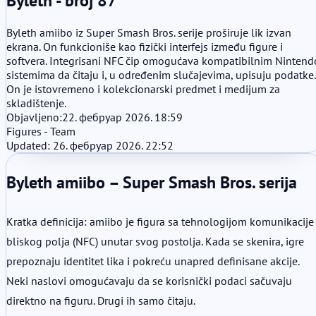
Byleth - broj 87
Byleth amiibo iz Super Smash Bros. serije proširuje lik izvan
ekrana. On funkcioniše kao fizički interfejs između figure i
softvera. Integrisani NFC čip omogućava kompatibilnim Nintend
sistemima da čitaju i, u određenim slučajevima, upisuju podatke.
On je istovremeno i kolekcionarski predmet i medijum za
skladištenje.
Objavljeno:
22. фебруар 2026. 18:59
Figures - Team
Updated: 26. фебруар 2026. 22:52
Byleth amiibo – Super Smash Bros. serija
Kratka definicija: amiibo je figura sa tehnologijom komunikacije
bliskog polja (NFC) unutar svog postolja. Kada se skenira, igre
prepoznaju identitet lika i pokreću unapred definisane akcije.
Neki naslovi omogućavaju da se korisnički podaci sačuvaju
direktno na figuru. Drugi ih samo čitaju.