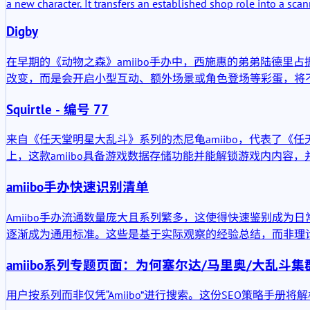
a new character. It transfers an established shop role into a sc
Digby
在早期的《动物之森》amiibo手办中，西施惠的弟弟陆德里
改变，而是会开启小型互动、额外场景或角色登场等彩蛋，将
Squirtle - 编号 77
来自《任天堂明星大乱斗》系列的杰尼龟amiibo，代表了
上，这款amiibo具备游戏数据存储功能并能解锁游戏内内
amiibo手办快速识别清单
Amiibo手办流通数量庞大且系列繁多，这使得快速鉴别成
逐渐成为通用标准。这些是基于实际观察的经验总结，而非理
amiibo系列专题页面：为何塞尔达/马里奥/大乱斗
用户按系列而非仅凭“Amiibo”进行搜索。这份SEO策略手