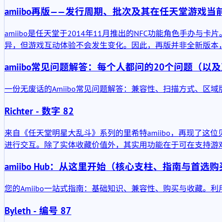
amiibo再版——发行周期、批次及其在任天堂游戏
amiibo是任天堂于2014年11月推出的NFC功能角色
异，但游戏互动体验不会发生变化。因此，再版并非全新版本
amiibo常见问题解答：每个人都问的20个问题（以
一份无废话的Amiibo常见问题解答：兼容性、扫描方式、
Richter - 数字 82
来自《任天堂明星大乱斗》系列的里希特amiibo，再现了这
进行交互。除了实体收藏价值外，其实用功能在于可在支持游戏中
amiibo Hub：从这里开始（核心支柱、指南与首选
您的Amiibo一站式指南：基础知识、兼容性、购买与收藏。
Byleth - 编号 87