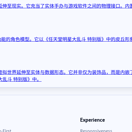
屏幕延伸至现实。它充当了实体手办与游戏软件之间的物理接口。内
FC功能的角色模型。它以《任天堂明星大乱斗 特别版》中的皮
色从虚拟世界延伸至实体与数据形态。它并非仅为装饰品，而是内
乱斗 特别版》中。
Experience
-First
Responsiveness