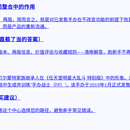
当前整合中的作用
手办与卡片。再版，简而言之，就是对已发售手办在不改变功能的前提
，而是产品的重新流通。
及直截了当的答案）
区域版本、再版信息、价值评估与收藏规则——清晰解答，助新手不
位贝尔蒙特家族继承人在《任天堂明星大乱斗 特别版》中的形象
生成并训练"手办战士（FP）"。该手办于2019年1月正式发
购买建议）
利用这个中心选择您的路径，避免新手常见错误。