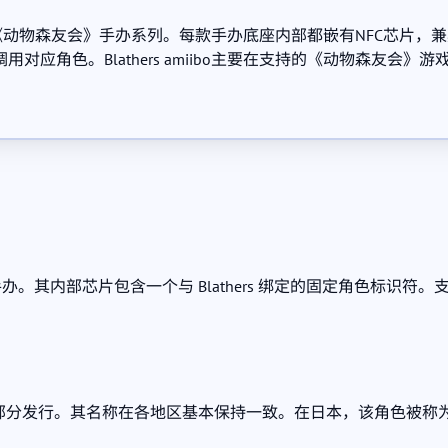
推广期间发布的《动物森友会》手办系列。每款手办底座内部都嵌有NF
对应角色。Blathers amiibo主要在支持的《动物森友会
只读 NFC 手办。其内部芯片包含一个与 Blathers 绑定的固定角色
的一部分发行。其名称在各地区基本保持一致。在日本，该角色被称为 Futa