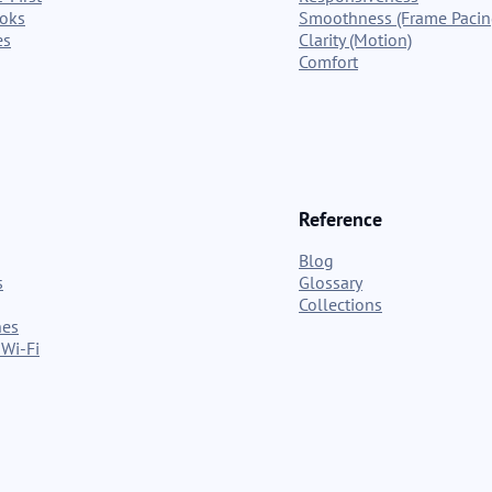
ooks
Smoothness (Frame Pacin
es
Clarity (Motion)
Comfort
Reference
Blog
s
Glossary
Collections
nes
Wi-Fi