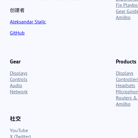
Fix Playb
创建者
Gear Guid
Amiibo
Aleksandar Stajic
GitHub
Gear
Products
Displays
Displays
Controls
Controller
Audio
Headsets
Network
Micropho
Routers & 
Amiibo
社交
YouTube
X (Twitter)