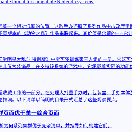
annable format for compatible Nintendo systems.
占据着一个相对低调的位置。这款手办还原了系列作品中市政厅里那
不同版本的《动物之森》作品串联起来。其价值是含蓄的——它
《任天堂明星大乱斗 特别版》中宝可梦训练家三人组的一员。它既
容，并非仅为装饰品。在支持该系统的游戏中，它承载着实际的功能
为日常收藏工作的一部分。在处理大批量手办时，包装盒、手办本
论推演。以下清单以简明的目录形式汇总了这些观察要点。
集群页面优于单一综合页面
册将解析为何系列集群优于庞杂清单，并指导如何构建它们。