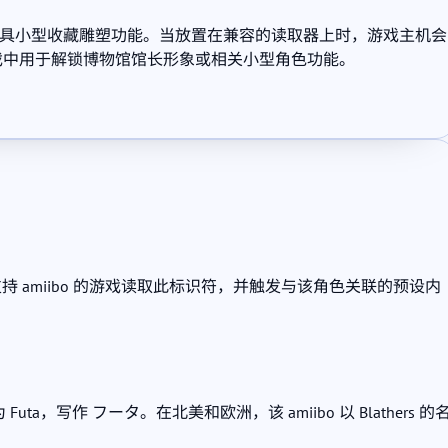
C芯片，兼具小型收藏雕塑功能。当放置在兼容的读取器上时，游戏主机会
》游戏中用于解锁博物馆馆长形象或相关小型角色功能。
标识符。支持 amiibo 的游戏读取此标识符，并触发与该角色关联的预设内
，写作 フータ。在北美和欧洲，该 amiibo 以 Blathers 的