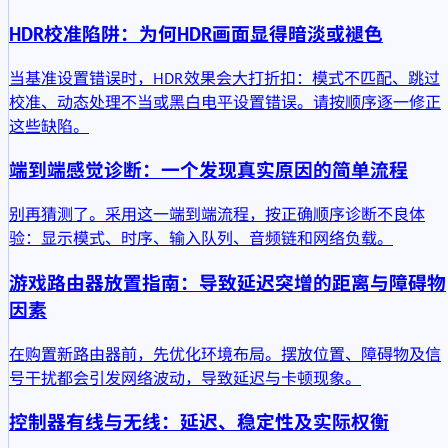
HDR校准陷阱：为何HDR画面显得暗淡或褪色
当基准设置错误时，HDR效果会大打折扣：模式不匹配、跳过
校准、动态处理不当或黑白电平设置错误。请按顺序逐一修正
这些缺陷。
端到端感觉诊断：一个发现真实原因的简单流程
别再猜测了。采用这一端到端流程，按正确顺序诊断不良体
验：显示模式、时序、输入队列、音频链和网络负载。
游戏路由器放置指南：导致延迟突增的距离与障碍物
因素
在购置新路由器前，先优化环境布局。摆放位置、障碍物及信
号干扰都会引发网络波动，导致延迟与卡顿现象。
控制器有线与无线：延迟、稳定性及实际权衡