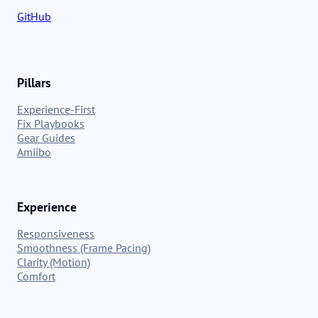
GitHub
Pillars
Experience-First
Fix Playbooks
Gear Guides
Amiibo
Experience
Responsiveness
Smoothness (Frame Pacing)
Clarity (Motion)
Comfort