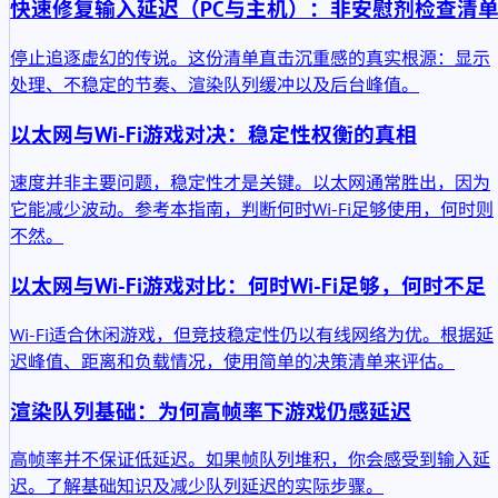
快速修复输入延迟（PC与主机）：非安慰剂检查清
停止追逐虚幻的传说。这份清单直击沉重感的真实根源：显示
处理、不稳定的节奏、渲染队列缓冲以及后台峰值。
以太网与Wi-Fi游戏对决：稳定性权衡的真相
速度并非主要问题，稳定性才是关键。以太网通常胜出，因为
它能减少波动。参考本指南，判断何时Wi-Fi足够使用，何时则
不然。
以太网与Wi-Fi游戏对比：何时Wi-Fi足够，何时不足
Wi-Fi适合休闲游戏，但竞技稳定性仍以有线网络为优。根据延
迟峰值、距离和负载情况，使用简单的决策清单来评估。
渲染队列基础：为何高帧率下游戏仍感延迟
高帧率并不保证低延迟。如果帧队列堆积，你会感受到输入延
迟。了解基础知识及减少队列延迟的实际步骤。