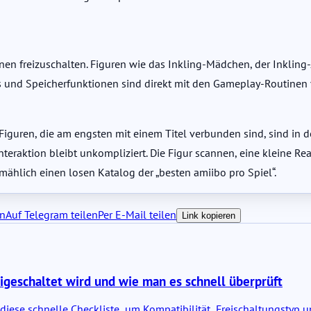
en freizuschalten. Figuren wie das Inkling-Mädchen, der Inkling
ts und Speicherfunktionen sind direkt mit den Gameplay-Routinen
 Figuren, die am engsten mit einem Titel verbunden sind, sind in d
teraktion bleibt unkompliziert. Die Figur scannen, eine kleine Reak
ählich einen losen Katalog der „besten amiibo pro Spiel“.
en
Auf Telegram teilen
Per E-Mail teilen
Link kopieren
eigeschaltet wird und wie man es schnell überprüft
e diese schnelle Checkliste, um Kompatibilität, Freischaltungstyp