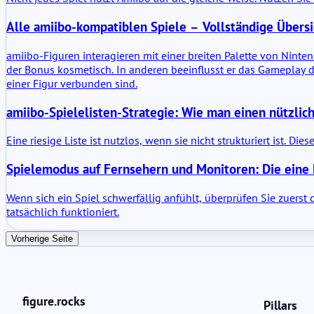
Alle amiibo-kompatiblen Spiele – Vollständige Übers
amiibo-Figuren interagieren mit einer breiten Palette von Ninten
der Bonus kosmetisch. In anderen beeinflusst er das Gameplay di
einer Figur verbunden sind.
amiibo-Spielelisten-Strategie: Wie man einen nützlich
Eine riesige Liste ist nutzlos, wenn sie nicht strukturiert ist. Di
Spielemodus auf Fernsehern und Monitoren: Die eine E
Wenn sich ein Spiel schwerfällig anfühlt, überprüfen Sie zuerst
tatsächlich funktioniert.
Vorherige Seite
figure.rocks
Pillars