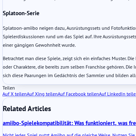
Splatoon-Serie
Splatoon-amiibo neigen dazu, Ausrüstungssets und Fotofunktion
Spielerdiskussionen rund um das Spiel auf. Ihre Ausrüstungsse
einer gängigen Gewohnheit wurde.
Betrachtet man diese Spiele, zeigt sich ein einfaches Muster. Die
oder Charaktere, die bereits zum selben Franchise gehören. Die In
sich diese Paarungen im Gedächtnis der Sammler und bilden allm
Teilen
Auf X teilen
Auf Xing teilen
Auf Facebook teilen
Auf LinkedIn teil
Related Articles
amiibo-Spielekompatibilität: Was funktioniert, was fr
Nicht jedes Spiel nutzt Amiibo auf die gleiche Weise. Nutzen Si