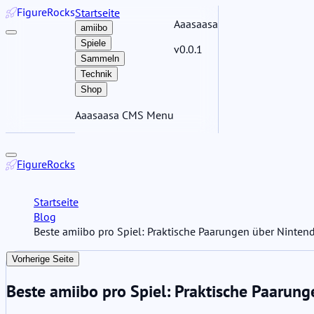
Figure
Rocks
Startseite
Aaasaasa
amiibo
Spiele
v0.0.1
Sammeln
Technik
Shop
Aaasaasa CMS Menu
Figure
Rocks
Startseite
Blog
Beste amiibo pro Spiel: Praktische Paarungen über Ninten
Vorherige Seite
Beste amiibo pro Spiel: Praktische Paarun