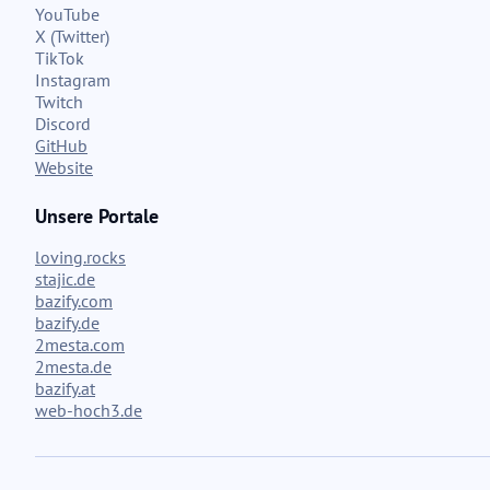
YouTube
X (Twitter)
TikTok
Instagram
Twitch
Discord
GitHub
Website
Unsere Portale
loving.rocks
stajic.de
bazify.com
bazify.de
2mesta.com
2mesta.de
bazify.at
web-hoch3.de