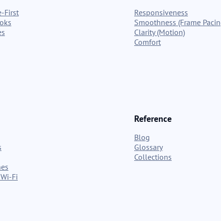
-First
Responsiveness
ooks
Smoothness (Frame Pacin
es
Clarity (Motion)
Comfort
Reference
Blog
s
Glossary
Collections
nes
Wi-Fi