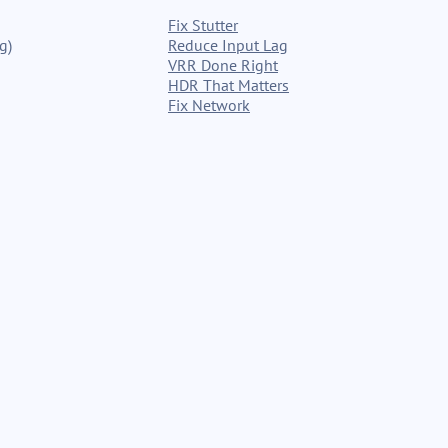
Fix Stutter
g)
Reduce Input Lag
VRR Done Right
HDR That Matters
Fix Network