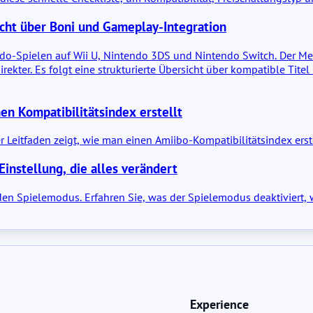
icht über Boni und Gameplay-Integration
do-Spielen auf Wii U, Nintendo 3DS und Nintendo Switch. Der Mehrw
rekter. Es folgt eine strukturierte Übersicht über kompatible Ti
en Kompatibilitätsindex erstellt
eser Leitfaden zeigt, wie man einen Amiibo-Kompatibilitätsindex erst
instellung, die alles verändert
 den Spielemodus. Erfahren Sie, was der Spielemodus deaktiviert,
Experience