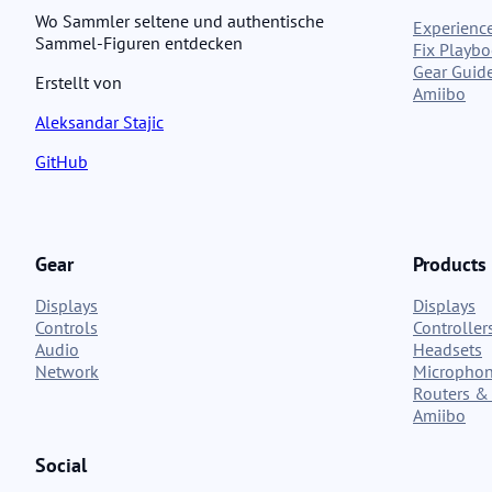
Wo Sammler seltene und authentische
Experience
Sammel-Figuren entdecken
Fix Playb
Gear Guid
Erstellt von
Amiibo
Aleksandar Stajic
GitHub
Gear
Products
Displays
Displays
Controls
Controller
Audio
Headsets
Network
Micropho
Routers & 
Amiibo
Social