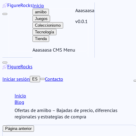
Figure
Rocks
Inicio
Aaasaasa
amiibo
Juegos
v0.0.1
Coleccionismo
Tecnología
Tienda
Aaasaasa CMS Menu
Figure
Rocks
Iniciar sesión
Contacto
ES
Inicio
Blog
Ofertas de amiibo – Bajadas de precio, diferencias
regionales y estrategias de compra
Página anterior