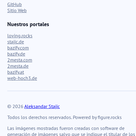
GitHub
Sitio Web
Nuestros portales
loving.rocks
stajic.de
bazify.com
bazify.de
2mesta.com
2mesta.de
bazify.at
web-hoch3.de
© 2026
Aleksandar Stajic
Todos los derechos reservados. Powered by figure.rocks
Las imágenes mostradas fueron creadas con software de
generación de imágenes salvo que se indique el titular de los