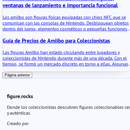
ventanas de lanzamiento e importancia funcional
Los amiibo son figuras físicas equipadas con chips NFC que se
comunican con las consolas de Nintendo. Desbloquean objetos
dentro del juego, elementos cosméticos o pequeñas funciones
de juego en títulos compatibles. Este resumen del catálogo se
Guía de Precios de Amiibo para Coleccionistas
centra en los próximos amiibo anunciados oficialmente, sus
ventanas de lanzamiento previstas, su valor funcional y su
posición dentro de la estructura de oleadas más amplia.
Las figuras Amiibo han estado circulando entre jugadores y
coleccionistas de Nintendo durante más de una década. Con el
tiempo, se formó un mercado discreto en torno a ellas. Algunas
figuras siguen siendo fáciles de encontrar, otras circulan en
canales de segunda mano en cantidades más reducidas. Los
Página anterior
precios cambian lentamente, a veces de forma repentina. Una
guía de precios existe principalmente para mantener la
orientación. Registra lo que los coleccionistas suelen pagar, no
figure.rocks
lo que algo vale teóricamente.
Donde los coleccionistas descubren figuras coleccionables ra
y auténticas
Creado por