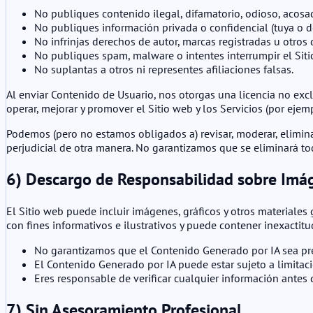
No publiques contenido ilegal, difamatorio, odioso, acosa
No publiques información privada o confidencial (tuya o d
No infrinjas derechos de autor, marcas registradas u otros
No publiques spam, malware o intentes interrumpir el Siti
No suplantas a otros ni representes afiliaciones falsas.
Al enviar Contenido de Usuario, nos otorgas una licencia no exclu
operar, mejorar y promover el Sitio web y los Servicios (por eje
Podemos (pero no estamos obligados a) revisar, moderar, elimina
perjudicial de otra manera. No garantizamos que se eliminará to
6) Descargo de Responsabilidad sobre Imá
El Sitio web puede incluir imágenes, gráficos y otros materiales
con fines informativos e ilustrativos y puede contener inexactit
No garantizamos que el Contenido Generado por IA sea pre
El Contenido Generado por IA puede estar sujeto a limitac
Eres responsable de verificar cualquier información antes 
7) Sin Asesoramiento Profesional