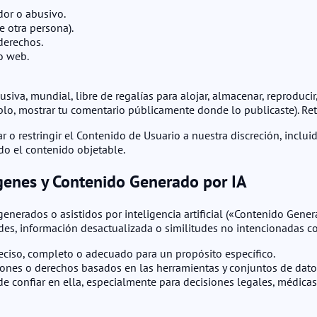
dor o abusivo.
e otra persona).
 derechos.
o web.
siva, mundial, libre de regalías para alojar, almacenar, reproduci
mplo, mostrar tu comentario públicamente donde lo publicaste). Re
r o restringir el Contenido de Usuario a nuestra discreción, inclu
do el contenido objetable.
genes y Contenido Generado por IA
 generados o asistidos por inteligencia artificial («Contenido Gen
udes, información desactualizada o similitudes no intencionadas c
ciso, completo o adecuado para un propósito específico.
iones o derechos basados en las herramientas y conjuntos de datos
de confiar en ella, especialmente para decisiones legales, médicas