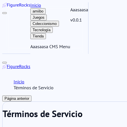
Figure
Rocks
Inicio
Aaasaasa
amiibo
Juegos
v0.0.1
Coleccionismo
Tecnología
Tienda
Aaasaasa CMS Menu
Figure
Rocks
Inicio
Términos de Servicio
Página anterior
Términos de Servicio