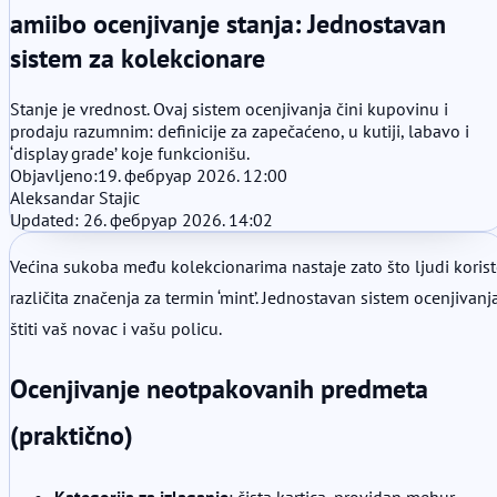
amiibo ocenjivanje stanja: Jednostavan
sistem za kolekcionare
Stanje je vrednost. Ovaj sistem ocenjivanja čini kupovinu i
prodaju razumnim: definicije za zapečaćeno, u kutiji, labavo i
‘display grade’ koje funkcionišu.
Objavljeno:
19. фебруар 2026. 12:00
Aleksandar Stajic
Updated: 26. фебруар 2026. 14:02
Većina sukoba među kolekcionarima nastaje zato što ljudi koris
različita značenja za termin ‘mint’. Jednostavan sistem ocenjivanj
štiti vaš novac i vašu policu.
Ocenjivanje neotpakovanih predmeta
(praktično)
Kategorija za izlaganje
: čista kartica, providan mehur,