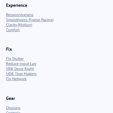
Experience
Responsiveness
Smoothness (Frame Pacing)
Clarity (Motion)
Comfort
Fix
Fix Stutter
Reduce Input Lag
VRR Done Right
HDR That Matters
Fix Network
Gear
Displays
Controls