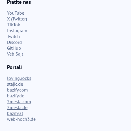
Pratite nas
YouTube
X (Twitter)
TikTok
Instagram
Twitch
Discord
GitHub
Veb Sajt
Portali
loving.rocks
stajic.de
bazify.com
bazify.de
2mesta.com
2mesta.de
bazify.at
web-hoch3.de