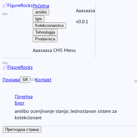
Figure
Rocks
Početna
Aaasaasa
amiibo
Igre
v0.0.1
Kolekcionarstvo
Tehnologija
Prodavnica
Aaasaasa CMS Menu
Figure
Rocks
Пријава
Kontakt
SR
Почетна
Блог
amiibo ocenjivanje stanja: Jednostavan sistem za
kolekcionare
Претходна страна