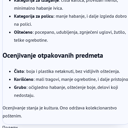
minimalno habanje ivica.
Kategorija za policu
: manje habanje, i dalje izgleda dobro
na polici.
Oštećeno
: pocepano, udubljenja, zgnječeni uglovi, žutilo,
teške ogrebotine.
Ocenjivanje otpakovanih predmeta
Čisto
: boja i plastika netaknuti, bez vidljivih oštećenja.
Korišćeno
: mali tragovi, manje ogrebotine, i dalje pristojno
Grubo
: očigledno habanje, oštećenje boje, delovi koji
nedostaju.
Ocenjivanje stanja je kultura. Ono održava kolekcionarstvo
poštenim.
Подели