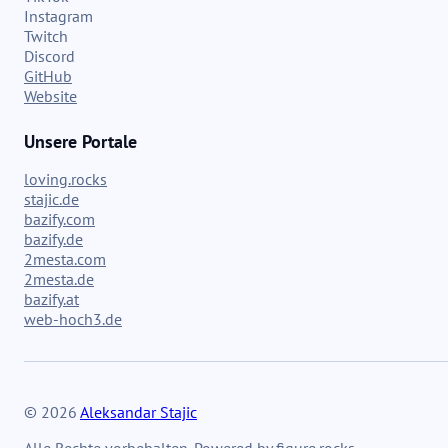
Instagram
Twitch
Discord
GitHub
Website
Unsere Portale
loving.rocks
stajic.de
bazify.com
bazify.de
2mesta.com
2mesta.de
bazify.at
web-hoch3.de
© 2026
Aleksandar Stajic
Alle Rechte vorbehalten. Powered by figure.rocks