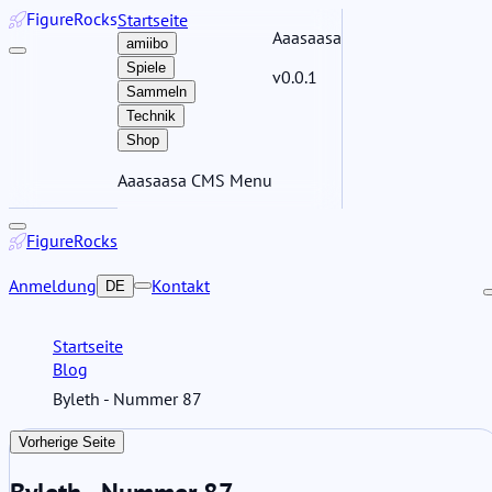
Figure
Rocks
Startseite
Aaasaasa
amiibo
Spiele
v0.0.1
Sammeln
Technik
Shop
Aaasaasa CMS Menu
Figure
Rocks
Anmeldung
Kontakt
DE
Startseite
Blog
Byleth - Nummer 87
Vorherige Seite