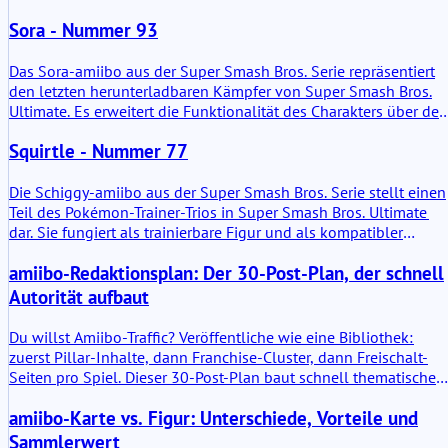
um eine charakterbasierte NFC-Figur mit Gameplay-
Sora - Nummer 93
Funktionalität. Praktisch gesehen ist es ein physischer
Datenträger, der Kämpferdaten speichern und auf kompatible
Nintendo-Systeme übertragen kann. Keine Mystik, nur eine
Das Sora-amiibo aus der Super Smash Bros. Serie repräsentiert
Kunststofffigur mit einem Chip.
den letzten herunterladbaren Kämpfer von Super Smash Bros.
Ultimate. Es erweitert die Funktionalität des Charakters über den
Bildschirm hinaus. Sein Wert liegt in der Datenspeicherung, der
Squirtle - Nummer 77
Kämpferentwicklung und der titelübergreifenden Kompatibilität
innerhalb des Nintendo-Ökosystems.
Die Schiggy-amiibo aus der Super Smash Bros. Serie stellt einen
Teil des Pokémon-Trainer-Trios in Super Smash Bros. Ultimate
dar. Sie fungiert als trainierbare Figur und als kompatibler
Charakter-Token für verschiedene Nintendo-Titel. In der Praxis
amiibo-Redaktionsplan: Der 30-Post-Plan, der schnell
bietet diese amiibo die Speicherung von Spieldaten und
freischaltbare In-Game-Inhalte. Sie ist nicht nur dekorativ. Sie
Autorität aufbaut
besitzt einen funktionalen Wert auf allen unterstützten Systeme
Du willst Amiibo-Traffic? Veröffentliche wie eine Bibliothek:
zuerst Pillar-Inhalte, dann Franchise-Cluster, dann Freischalt-
Seiten pro Spiel. Dieser 30-Post-Plan baut schnell thematische
Autorität auf.
amiibo-Karte vs. Figur: Unterschiede, Vorteile und
Sammlerwert