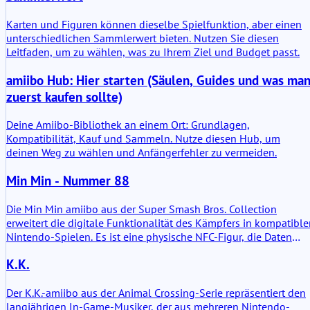
Karten und Figuren können dieselbe Spielfunktion, aber einen
unterschiedlichen Sammlerwert bieten. Nutzen Sie diesen
Leitfaden, um zu wählen, was zu Ihrem Ziel und Budget passt.
amiibo Hub: Hier starten (Säulen, Guides und was ma
zuerst kaufen sollte)
Deine Amiibo-Bibliothek an einem Ort: Grundlagen,
Kompatibilität, Kauf und Sammeln. Nutze diesen Hub, um
deinen Weg zu wählen und Anfängerfehler zu vermeiden.
Min Min - Nummer 88
Die Min Min amiibo aus der Super Smash Bros. Collection
erweitert die digitale Funktionalität des Kämpfers in kompatibl
Nintendo-Spielen. Es ist eine physische NFC-Figur, die Daten
speichert und mit Softwaresystemen interagiert. Praktisch
K.K.
gesehen ermöglicht sie es Spielern, eine Kämpferfigur in
unterstützten Titeln zu erstellen und zu trainieren. Sie ist nicht
nur ein reines Dekorationsobjekt; sie trägt beschreibbare
Der K.K.-amiibo aus der Animal Crossing-Serie repräsentiert den
Charakterdaten und entwickelt sich durch wiederholte Nutzung
langjährigen In-Game-Musiker, der aus mehreren Nintendo-