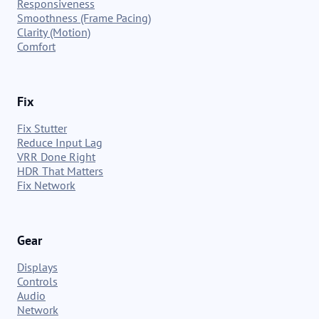
Responsiveness
Smoothness (Frame Pacing)
Clarity (Motion)
Comfort
Fix
Fix Stutter
Reduce Input Lag
VRR Done Right
HDR That Matters
Fix Network
Gear
Displays
Controls
Audio
Network