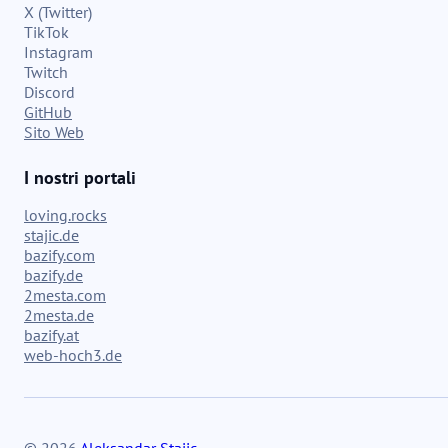
X (Twitter)
TikTok
Instagram
Twitch
Discord
GitHub
Sito Web
I nostri portali
loving.rocks
stajic.de
bazify.com
bazify.de
2mesta.com
2mesta.de
bazify.at
web-hoch3.de
© 2026
Aleksandar Stajic