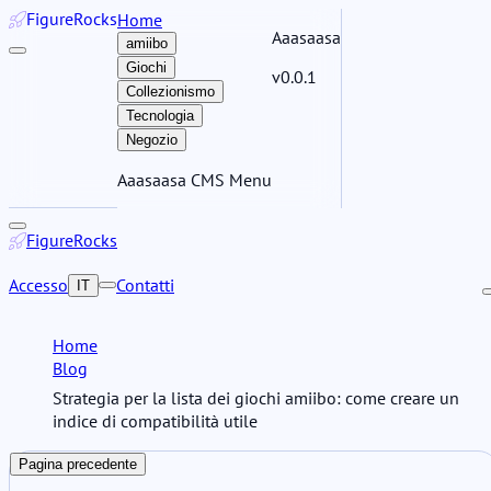
Figure
Rocks
Home
Aaasaasa
amiibo
Giochi
v0.0.1
Collezionismo
Tecnologia
Negozio
Aaasaasa CMS Menu
Figure
Rocks
Accesso
Contatti
IT
Home
Blog
Strategia per la lista dei giochi amiibo: come creare un
indice di compatibilità utile
Pagina precedente