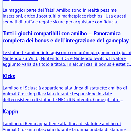
Animal Crossing. Il suo valore è sottile. Estende la presenza di 
personaggio familiare attraverso diversi giochi Nintendo.
La maggior parte dei ‘falsi’ Amiibo sono in realtà pessime
inserzioni, articoli sostituiti o marketplace rischiosi. Usa questi
segnali di truffa e regole sicure per acquistare con fiducia.
Tutti i giochi compatibili con amiibo – Panoramica
completa dei bonus e dell'integrazione del gameplay
Le statuette amiibo interagiscono con un'ampia gamma di gioch
Nintendo su Wii U, Nintendo 3DS e Nintendo Switch. Il valore
aggiunto varia da titolo a titolo. In alcuni casi il bonus è estetico
In altri influisce sul gameplay in modo più diretto. Segue una
Kicks
panoramica strutturata dei titoli compatibili e dello sbloccabile
più significativo legato alla scansione di una statuetta.
L'amiibo di Sciuscià appartiene alla linea di statuette amiibo di
Animal Crossing rilasciata durante l'espansione iniziale
dell'ecosistema di statuette NFC di Nintendo. Come gli altri
personaggi di questa serie, la statuetta funge da chiave fisica ch
Kapp’n
si collega ai giochi Nintendo compatibili tramite NFC. Quando
viene scansionato, l'amiibo collega il personaggio Sciuscià a
diversi sistemi di gioco. Il valore pratico è semplice: permette ai
L'amiibo di Remo appartiene alla linea di statuine amiibo di
giocatori di accedere a interazioni specifiche del personaggio,
Animal Crossing rilasciata durante la prima ondata di statuine