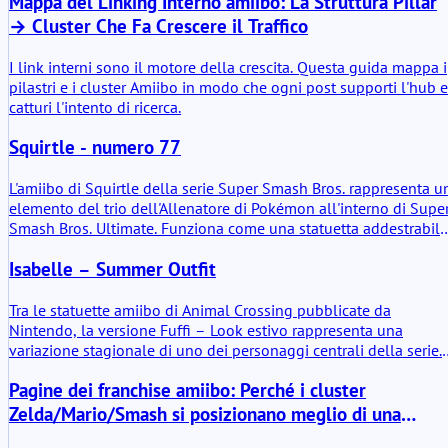
Mappa del Linking Interno amiibo: La Struttura Pillar
consolidato in un formato scansionabile per i sistemi Nintendo
compatibili.
→ Cluster Che Fa Crescere il Traffico
I link interni sono il motore della crescita. Questa guida mappa i
pilastri e i cluster Amiibo in modo che ogni post supporti l'hub e
catturi l'intento di ricerca.
Squirtle - numero 77
L'amiibo di Squirtle della serie Super Smash Bros. rappresenta u
elemento del trio dell'Allenatore di Pokémon all'interno di Supe
Smash Bros. Ultimate. Funziona come una statuetta addestrabile
e un gettone personaggio compatibile per vari titoli Nintendo. I
Isabelle – Summer Outfit
termini pratici, questo amiibo offre l'archiviazione dei dati di
gioco e contenuti sbloccabili all'interno del gioco. Non è solo
decorativo. Possiede un valore funzionale tra i sistemi supportati
Tra le statuette amiibo di Animal Crossing pubblicate da
Nintendo, la versione Fuffi – Look estivo rappresenta una
variazione stagionale di uno dei personaggi centrali della serie.
La statuetta offre la stessa funzionalità tecnica degli altri amiibo
Pagine dei franchise amiibo: Perché i cluster
di Animal Crossing, ma il suo aspetto riflette il tono più leggero
rilassato spesso visibile durante gli eventi estivi nei giochi.
Zelda/Mario/Smash si posizionano meglio di una
Quando viene scansionata tramite NFC, la statuetta interagisce
singola mega pagina