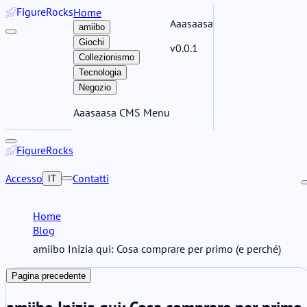
Figure
Rocks
Home
Aaasaasa
amiibo
Giochi
v0.0.1
Collezionismo
Tecnologia
Negozio
Aaasaasa CMS Menu
Figure
Rocks
Accesso
Contatti
IT
Home
Blog
amiibo Inizia qui: Cosa comprare per primo (e perché)
Pagina precedente