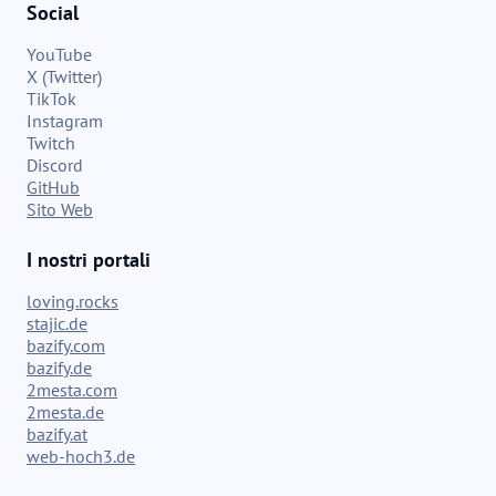
Social
YouTube
X (Twitter)
TikTok
Instagram
Twitch
Discord
GitHub
Sito Web
I nostri portali
loving.rocks
stajic.de
bazify.com
bazify.de
2mesta.com
2mesta.de
bazify.at
web-hoch3.de