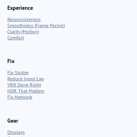
Experience
Responsiveness
Smoothness (Frame Pacing)
Clarity (Motion)
Comfort
Fix
Fix Stutter
Reduce Input Lag
VRR Done Right
HDR That Matters
Fix Network
Gear
Displays