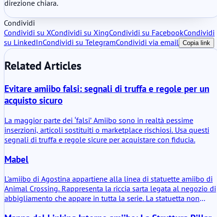
direzione chiara.
Condividi
Condividi su X
Condividi su Xing
Condividi su Facebook
Condividi
su LinkedIn
Condividi su Telegram
Condividi via email
Copia link
Related Articles
Evitare amiibo falsi: segnali di truffa e regole per un
acquisto sicuro
La maggior parte dei ‘falsi’ Amiibo sono in realtà pessime
inserzioni, articoli sostituiti o marketplace rischiosi. Usa questi
segnali di truffa e regole sicure per acquistare con fiducia.
Mabel
L'amiibo di Agostina appartiene alla linea di statuette amiibo di
Animal Crossing. Rappresenta la riccia sarta legata al negozio di
abbigliamento che appare in tutta la serie. La statuetta non
introduce un nuovo personaggio. Trasferisce un ruolo di negozi