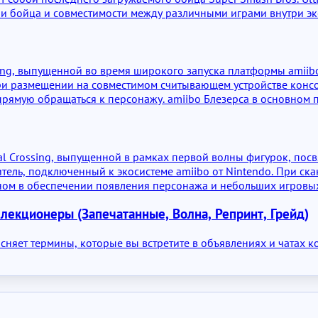
ии бойца и совместимости между различными играми внутри эк
sing, выпущенной во время широкого запуска платформы amiibo
При размещении на совместимом считывающем устройстве конс
рямую обращаться к персонажу. amiibo Блезерса в основном п
аемых играх Animal Crossing.
l Crossing, выпущенной в рамках первой волны фигурок, посв
тель, подключенный к экосистеме amiibo от Nintendo. При ска
вном в обеспечении появления персонажа и небольших игровых
ллекционеры (Запечатанные, Волна, Репринт, Грейд)
няет термины, которые вы встретите в объявлениях и чатах к