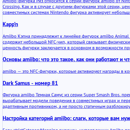
Amiibo-фигурка Риз относится к серии фигурок amiibo от Nin
Crossing. Как и в случае с другими фигурками этой серии, ц
совместимых системах Nintendo фигурка активирует небольш
предметам в зависимости от игры.
Kapp’n
Amiibo Кэпна принадлежит к линейке фигурок amiibo Animal 
содержит небольшой NFC-чип, который связывает физический
ценность фигурки заключается в основном в возможности пр
ролью в серии.
Основы amiibo: что это такое, как они работают и 
amiibo — это NFC-фигурки, которые активируют награды в ко
Dark Samus - номер 81
Фигурка amiibo Темная Самус из серии Super Smash Bros. пр
вырабатывает модели поведения в совместимых играх и перен
адаптивным противником, а не просто статичным разблокир
Настройка категорий amiibo: слаги, которые вам ну
Если strictCategoryMapping включен, импорт ваших Amiibo пр