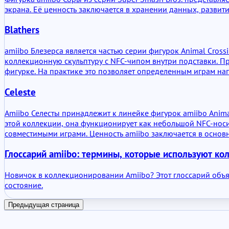
экрана. Её ценность заключается в хранении данных, развит
Blathers
amiibo Блезерса является частью серии фигурок Animal Cros
коллекционную скульптуру с NFC-чипом внутри подставки. 
фигурке. На практике это позволяет определенным играм нап
небольшим функциям, связанным с персонажем, в поддержив
Celeste
Amiibo Селесты принадлежит к линейке фигурок amiibo Anima
этой коллекции, она функционирует как небольшой NFC-носи
совместимыми играми. Ценность amiibo заключается в осно
только при определенных обстоятельствах.
Глоссарий amiibo: термины, которые используют ко
Новичок в коллекционировании Amiibo? Этот глоссарий объяс
состояние.
Предыдущая страница