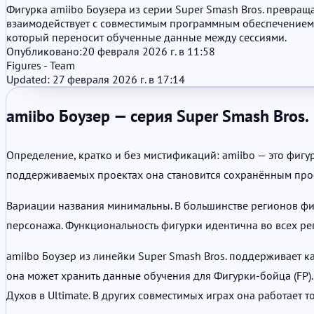
Фигурка amiibo Боузера из серии Super Smash Bros. превращ
взаимодействует с совместимым программным обеспечением и
который переносит обученные данные между сессиями.
Опубликовано:
20 февраля 2026 г. в 11:58
Figures - Team
Updated: 27 февраля 2026 г. в 17:14
amiibo Боузер — серия Super Smash Bros.
Определение, кратко и без мистификаций: amiibo — это фигу
поддерживаемых проектах она становится сохранённым проф
Вариации названия минимальны. В большинстве регионов фиг
персонажа. Функциональность фигурки идентична во всех ре
amiibo Боузер из линейки Super Smash Bros. поддерживает как 
она может хранить данные обучения для Фигурки-бойца (FP).
Духов в Ultimate. В других совместимых играх она работает