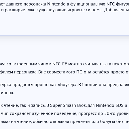
ает давнего персонажа Nintendo в функциональную NFC-фигурк
 расширяет уже существующие игровые системы. Добавленная 
рка со встроенным чипом NFC. Её можно считывать, а в некотор
илем персонажа. Вне совместимого ПО она остаётся просто о
урка продаётся просто как «Боузер». В Японии она представ
гионах.
чтение, так и запись. В Super Smash Bros. для Nintendo 3DS и W
 Чип сохраняет изученное поведение, прогресс до 50-го уровн
 только на чтение, обычно открывая предметы или бонусы без п