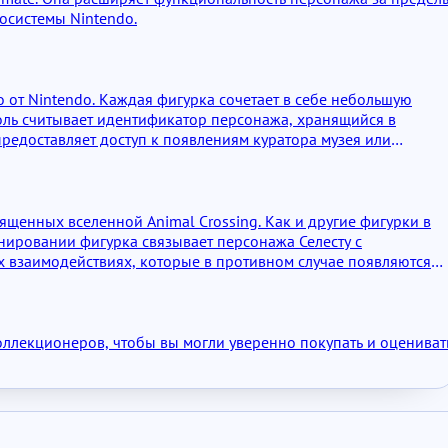
осистемы Nintendo.
 от Nintendo. Каждая фигурка сочетает в себе небольшую
оль считывает идентификатор персонажа, хранящийся в
редоставляет доступ к появлениям куратора музея или
ященных вселенной Animal Crossing. Как и другие фигурки в
нировании фигурка связывает персонажа Селесту с
 взаимодействиях, которые в противном случае появляются
оллекционеров, чтобы вы могли уверенно покупать и оцениват