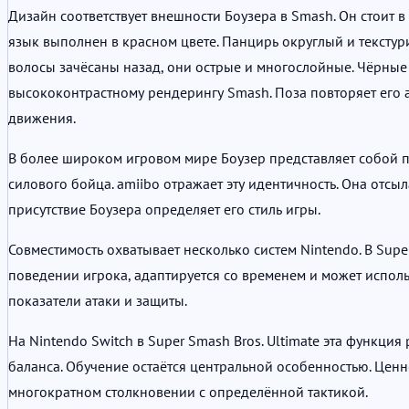
Дизайн соответствует внешности Боузера в Smash. Он стоит в
язык выполнен в красном цвете. Панцирь округлый и текст
волосы зачёсаны назад, они острые и многослойные. Чёрные
высококонтрастному рендерингу Smash. Поза повторяет его а
движения.
В более широком игровом мире Боузер представляет собой по
силового бойца. amiibo отражает эту идентичность. Она отсыл
присутствие Боузера определяет его стиль игры.
Совместимость охватывает несколько систем Nintendo. В Supe
поведении игрока, адаптируется со временем и может исполь
показатели атаки и защиты.
На Nintendo Switch в Super Smash Bros. Ultimate эта функц
баланса. Обучение остаётся центральной особенностью. Цен
многократном столкновении с определённой тактикой.