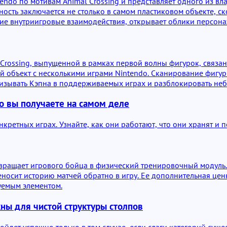
tendo по мотивам Animal Crossing и представляет одного из в
енность заключается не столько в самом пластиковом объекте, 
ие внутриигровые взаимодействия, открывает облики персона
Crossing, выпущенной в рамках первой волны фигурок, связанн
 объект с несколькими играми Nintendo. Сканирование фигурк
изывать Кэпна в поддерживаемых играх и разблокировать небо
что вы получаете на самом деле
нкретных играх. Узнайте, как они работают, что они хранят и
евращает игрового бойца в физический тренировочный модуль.
осит историю матчей обратно в игру. Ее дополнительная ценно
уемым элементом.
жны для чистой структуры столпов
ойдет успешно только в том случае, если слаги категорий сущ