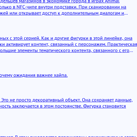
ладельцев магазинов в экономике города в играх Animal
сколько в NFC-чипе внутри подставки. При сканировании на
жей или открывает доступ к дополнительным диалогам и
ых с этой серией. Как и другие фигурки в этой линейке, она
и активирует контент, связанный с персонажем. Практическа
льшие элементы тематического контента, связанного с его
 почему ожидания важнее хайпа.
 Это не просто декоративный объект. Она сохраняет данные,
сть заключается в этом постоянстве. Фигурка становится
ествуют. В этом руководстве перечислены рекомендуемые слаги