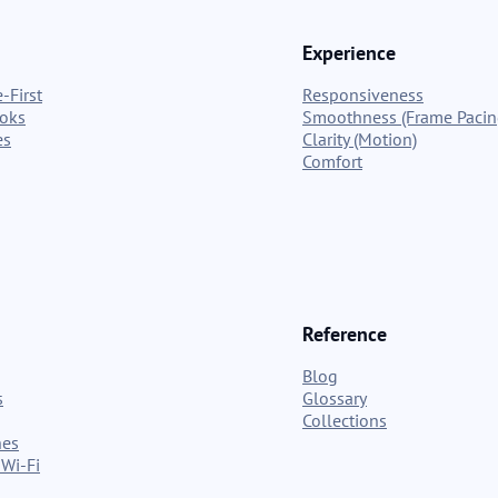
Experience
-First
Responsiveness
ooks
Smoothness (Frame Pacin
es
Clarity (Motion)
Comfort
Reference
Blog
s
Glossary
Collections
nes
Wi-Fi