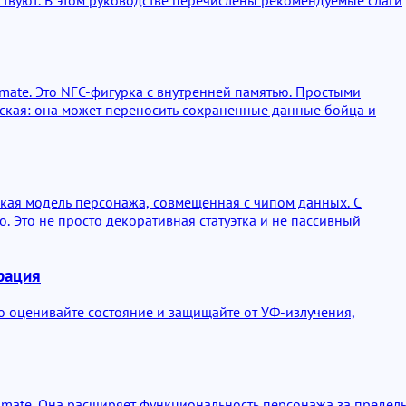
timate. Это NFC-фигурка с внутренней памятью. Простыми
еская: она может переносить сохраненные данные бойца и
еская модель персонажа, совмещенная с чипом данных. С
. Это не просто декоративная статуэтка и не пассивный
рация
о оценивайте состояние и защищайте от УФ-излучения,
ltimate. Она расширяет функциональность персонажа за предел