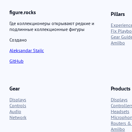
figure.rocks
Pillars
Где коллекционеры открывают редкие и
Experience
подлинные коллекционные фигуры
Fix Playb
Gear Guid
Создано
Amiibo
Aleksandar Stajic
GitHub
Gear
Products
Displays
Displays
Controls
Controller
Audio
Headsets
Network
Micropho
Routers & 
Amiibo