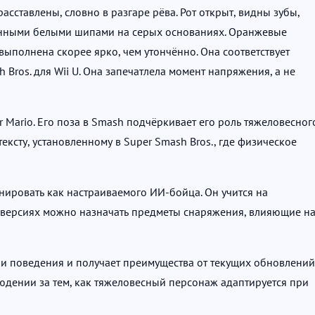
асставлены, словно в разгаре рёва. Рот открыт, видны зубы,
женными белыми шипами на серых основаниях. Оранжевые
ыполнена скорее ярко, чем утончённо. Она соответствует
ros. для Wii U. Она запечатлела момент напряжения, а не
 Mario. Его поза в Smash подчёркивает его роль тяжеловесног
тексту, установленному в Super Smash Bros., где физическое
енировать как настраиваемого ИИ-бойца. Он учится на
их версиях можно назначать предметы снаряжения, влияющие н
дели поведения и получает преимущества от текущих обновлений
юдении за тем, как тяжеловесный персонаж адаптируется при