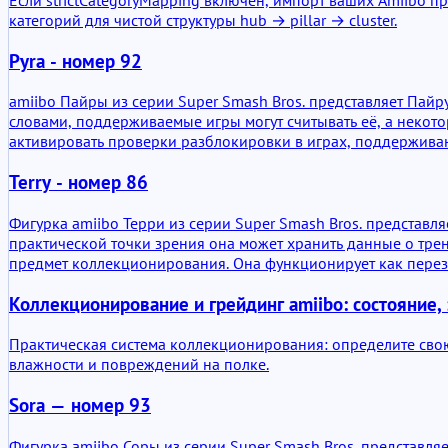
категорий для чистой структуры hub → pillar → cluster.
Pyra - номер 92
amiibo Пайры из серии Super Smash Bros. представляет Пайру
словами, поддерживаемые игры могут считывать её, а некот
активировать проверки разблокировки в играх, поддержива
Terry - номер 86
Фигурка amiibo Терри из серии Super Smash Bros. представл
практической точки зрения она может хранить данные о трен
предмет коллекционирования. Она функционирует как пере
Коллекционирование и грейдинг amiibo: состояние,
Практическая система коллекционирования: определите свою
влажности и повреждений на полке.
Sora — номер 93
Фигурка amiibo Соры из серии Super Smash Bros. представля