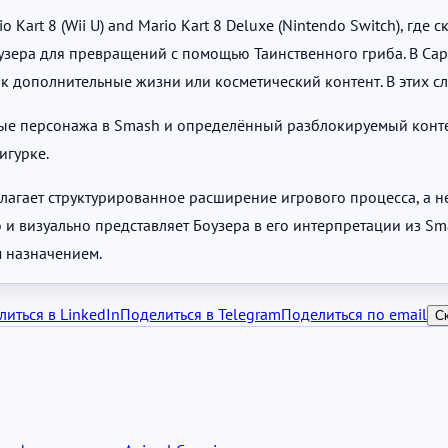
Kart 8 (Wii U) and Mario Kart 8 Deluxe (Nintendo Switch), где
узера для превращений с помощью Таинственного гриба. В Capt
 дополнительные жизни или косметический контент. В этих слу
ые персонажа в Smash и определённый разблокируемый контен
игурке.
едлагает структурированное расширение игрового процесса, а 
o и визуально представляет Боузера в его интерпретации из S
м назначением.
иться в LinkedIn
Поделиться в Telegram
Поделиться по email
С