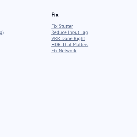
Fix
Fix Stutter
g)
Reduce Input Lag
VRR Done Right
HDR That Matters
Fix Network