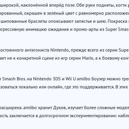
 широкой, наклонённой вперёд позе. Обе руки подняты, когти р
урированный, окрашен в зелёный цвет с равномерно располо
 шипованные браслеты опоясывают запястья и шею. Покраска в
грессивную анимацию ожидания и промо-арты из Super Smash B
стоянного антагониста Nintendo, прежде всего из серии Super
ает не к конкретной сцене из игр серии Mario, а к боевому кон
r Smash Bros. на Nintendo 3DS и Wii U amiibo Боузер можно тр
зоваться локально или онлайн, где это поддерживается. В эт
ия расширена. amiibo хранит Духов, изучает более сложные мо
ность заключается в долгосрочном экспериментировании: набл