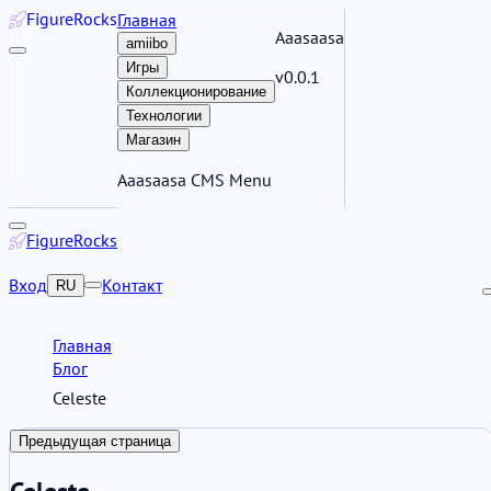
Figure
Rocks
Главная
Aaasaasa
amiibo
Игры
v0.0.1
Коллекционирование
Технологии
Магазин
Aaasaasa CMS Menu
Figure
Rocks
Вход
Контакт
RU
Главная
Блог
Celeste
Предыдущая страница