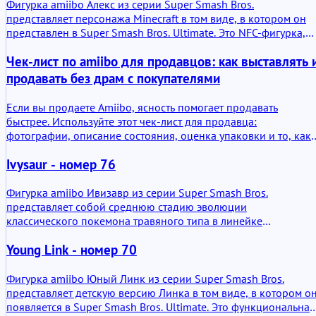
Фигурка amiibo Алекс из серии Super Smash Bros.
представляет персонажа Minecraft в том виде, в котором он
представлен в Super Smash Bros. Ultimate. Это NFC-фигурка,
которая взаимодействует с поддерживаемыми системами
Чек-лист по amiibo для продавцов: как выставлять 
Nintendo. Ее дополнительная ценность наиболее ярко
проявляется там, где можно повторно использовать
продавать без драм с покупателями
сохраненные данные.
Если вы продаете Amiibo, ясность помогает продавать
быстрее. Используйте этот чек-лист для продавца:
фотографии, описание состояния, оценка упаковки и то, как
устанавливать цену без негативной реакции.
Ivysaur - номер 76
Фигурка amiibo Ивизавр из серии Super Smash Bros.
представляет собой среднюю стадию эволюции
классического покемона травяного типа в линейке
кроссовер-файтингов Nintendo. Это физическая фигурка NFC,
Young Link - номер 70
которую можно сканировать в совместимых играх. С
практической точки зрения она хранит данные, обучается в
процессе игры и открывает определенные внутриигровые
Фигурка amiibo Юный Линк из серии Super Smash Bros.
элементы в зависимости от используемого программного
представляет детскую версию Линка в том виде, в котором о
обеспечения. Никакой загадки. Это инструмент для
появляется в Super Smash Bros. Ultimate. Это функциональная