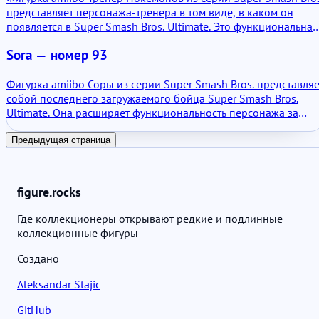
персонажами. Ценность этой amiibo заключается в основном 
представляет персонажа-тренера в том виде, в каком он
её способности призывать близнецов-лавочников в
появляется в Super Smash Bros. Ultimate. Это функциональная
поддерживаемые игры и разблокировать небольшие
фигурка NFC, которая хранит данные и взаимодействует с
тематические элементы, связанные с ними.
Sora — номер 93
совместимыми играми Nintendo. С практической точки
зрения, это партнер по тренировкам, который адаптируется
со временем. Не просто декоративный объект, но и не
Фигурка amiibo Соры из серии Super Smash Bros. представляе
сложное устройство. Она делает то, для чего была создана
собой последнего загружаемого бойца Super Smash Bros.
система amiibo.
Ultimate. Она расширяет функциональность персонажа за
пределы экрана. Её ценность заключается в хранении данных
развитии бойца и совместимости между различными играми
Предыдущая страница
внутри экосистемы Nintendo.
figure.rocks
Где коллекционеры открывают редкие и подлинные
коллекционные фигуры
Создано
Aleksandar Stajic
GitHub