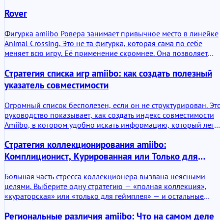
тренировок, предмет коллекционирования и
фигурка NFC, которая взаимодействует с совместимыми
функциональный аксессуар.
Rover
системами Nintendo. Помимо ее физического воплощения в
качестве предмета коллекционирования, ее основная
ценность заключается в игровом взаимодействии, хранении
Фигурка amiibo Ровера занимает привычное место в линейке
данных и обучении персонажей в поддерживаемых играх.
Animal Crossing. Это не та фигурка, которая сама по себе
меняет всю игру. Её применение скромнее. Она позволяет
Роверу появляться там, где Nintendo предусмотрела
Стратегия списка игр amiibo: как создать полезный
поддержку amiibo, и в этом заключается её основной смысл.
Ценность заключается в доступе, узнаваемости и прямой
указатель совместимости
связи с одним из старейших персонажей серии.
Огромный список бесполезен, если он не структурирован. Эт
руководство показывает, как создать индекс совместимости
Amiibo, в котором удобно искать информацию, который легк
просматривать и который действительно полезен.
Стратегия коллекционирования amiibo:
Комплиционист, Курированная или Только для
Геймплея
Большая часть стресса коллекционера вызвана неясными
целями. Выберите одну стратегию — «полная коллекция»,
«кураторская» или «только для геймплея» — и остальные
ваши решения станут проще.
Региональные различия amiibo: Что на самом деле