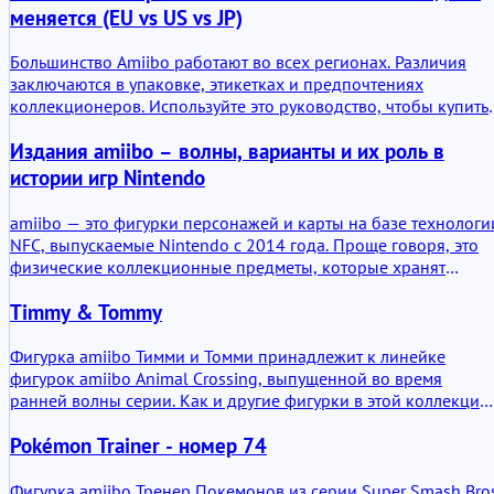
меняется (EU vs US vs JP)
Большинство Amiibo работают во всех регионах. Различия
заключаются в упаковке, этикетках и предпочтениях
коллекционеров. Используйте это руководство, чтобы купить
фигурку нужного региона для ваших целей.
Издания amiibo – волны, варианты и их роль в
истории игр Nintendo
amiibo — это фигурки персонажей и карты на базе технологи
NFC, выпускаемые Nintendo с 2014 года. Проще говоря, это
физические коллекционные предметы, которые хранят
данные и взаимодействуют с совместимыми играми.
Timmy & Tommy
Концепция техническая, но не сложная: небольшой чип
внутри фигурки связывается с консолью. Однако вокруг этой
функции сформировалась структурированная система
Фигурка amiibo Тимми и Томми принадлежит к линейке
изданий, волн и переизданий, отражающая историю игр
фигурок amiibo Animal Crossing, выпущенной во время
Nintendo.
ранней волны серии. Как и другие фигурки в этой коллекции,
она содержит небольшой чип NFC, связывающий физическу
Pokémon Trainer - номер 74
фигурку с совместимыми играми Nintendo. Сканирование
фигурки не меняет игровой процесс кардинально, но
неизменно обеспечивает взаимодействия, связанные с
Фигурка amiibo Тренер Покемонов из серии Super Smash Bros