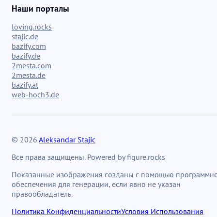
Наши порталы
loving.rocks
stajic.de
bazify.com
bazify.de
2mesta.com
2mesta.de
bazify.at
web-hoch3.de
© 2026
Aleksandar Stajic
Все права защищены. Powered by figure.rocks
Показанные изображения созданы с помощью программн
обеспечения для генерации, если явно не указан
правообладатель.
Политика Конфиденциальности
Условия Использования