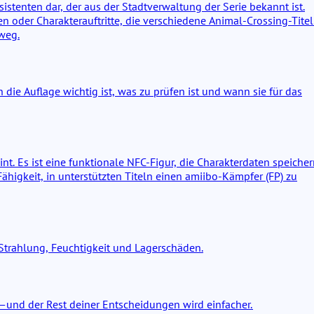
istenten dar, der aus der Stadtverwaltung der Serie bekannt ist.
nen oder Charakterauftritte, die verschiedene Animal-Crossing-Titel
nweg.
die Auflage wichtig ist, was zu prüfen ist und wann sie für das
nt. Es ist eine funktionale NFC-Figur, die Charakterdaten speiche
ähigkeit, in unterstützten Titeln einen amiibo-Kämpfer (FP) zu
-Strahlung, Feuchtigkeit und Lagerschäden.
t—und der Rest deiner Entscheidungen wird einfacher.