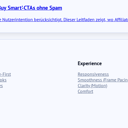
‘Buy Smart’-CTAs ohne Spam
 Nutzerintention berücksichtigt. Dieser Leitfaden zeigt, wo Affi
Experience
-First
Responsiveness
ooks
Smoothness (Frame Pacin
es
Clarity (Motion)
Comfort