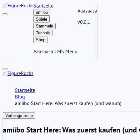
Figure
Rocks
Startseite
Aaasaasa
amiibo
Spiele
v0.0.1
Sammeln
Technik
Shop
Aaasaasa CMS Menu
Figure
Rocks
Startseite
Blog
amiibo Start Here: Was zuerst kaufen (und warum)
Vorherige Seite
amiibo Start Here: Was zuerst kaufen (und