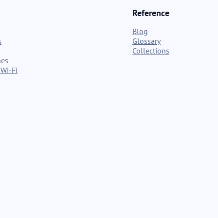
Reference
Blog
s
Glossary
Collections
nes
Wi-Fi