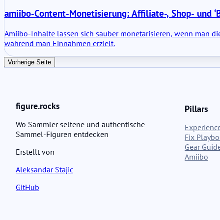
amiibo-Content-Monetisierung: Affiliate-, Shop- und 
Amiibo-Inhalte lassen sich sauber monetarisieren, wenn man die
während man Einnahmen erzielt.
Vorherige Seite
figure.rocks
Pillars
Wo Sammler seltene und authentische
Experience
Sammel-Figuren entdecken
Fix Playb
Gear Guid
Erstellt von
Amiibo
Aleksandar Stajic
GitHub