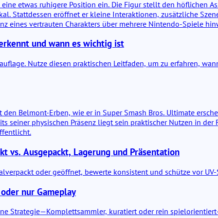
e etwas ruhigere Position ein. Die Figur stellt den höflichen Ass
kal. Stattdessen eröffnet er kleine Interaktionen, zusätzliche Sze
äsenz eines vertrauten Charakters über mehrere Nintendo-Spiele hi
erkennt und wann es wichtig ist
uflage. Nutze diesen praktischen Leitfaden, um zu erfahren, wann 
t den Belmont-Erben, wie er in Super Smash Bros. Ultimate erschei
s seiner physischen Präsenz liegt sein praktischer Nutzen in der F
fentlicht.
kt vs. Ausgepackt, Lagerung und Präsentation
nalverpackt oder geöffnet, bewerte konsistent und schütze vor UV
 oder nur Gameplay
ine Strategie—Komplettsammler, kuratiert oder rein spielorientier