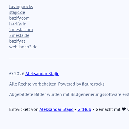
loving.rocks
stajic.de
bazify.com
bazify.de
2mesta.com
2mesta.de
bazify.at
web-hoch3.de
© 2026
Aleksandar Stajic
Alle Rechte vorbehalten. Powered by figure.rocks
Abgebildete Bilder wurden mit Bildgenerierungssoftware erste
Entwickelt von
Aleksandar Stajic
•
GitHub
•
Gemacht mit ❤️ G