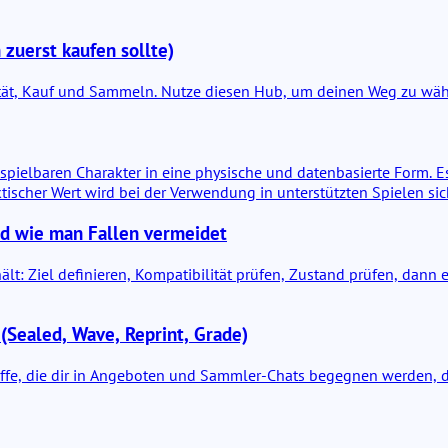
 zuerst kaufen sollte)
ität, Kauf und Sammeln. Nutze diesen Hub, um deinen Weg zu wäh
spielbaren Charakter in eine physische und datenbasierte Form. Es
tischer Wert wird bei der Verwendung in unterstützten Spielen sic
nd wie man Fallen vermeidet
t: Ziel definieren, Kompatibilität prüfen, Zustand prüfen, dann ei
(Sealed, Wave, Reprint, Grade)
iffe, die dir in Angeboten und Sammler-Chats begegnen werden, d