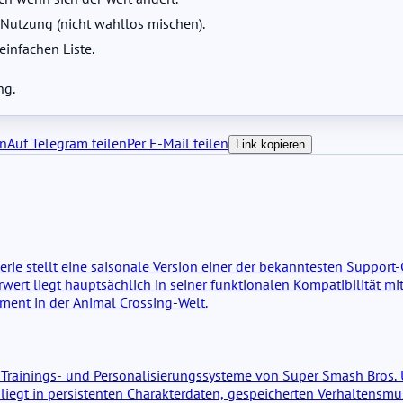
e Nutzung (nicht wahllos mischen).
infachen Liste.
ng.
en
Auf Telegram teilen
Per E-Mail teilen
Link kopieren
erie stellt eine saisonale Version einer der bekanntesten Support
hrwert liegt hauptsächlich in seiner funktionalen Kompatibilität 
oment in der Animal Crossing-Welt.
Trainings- und Personalisierungssysteme von Super Smash Bros. Ul
n liegt in persistenten Charakterdaten, gespeicherten Verhaltens