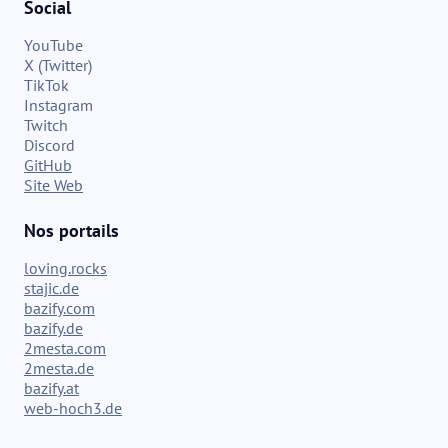
Social
YouTube
X (Twitter)
TikTok
Instagram
Twitch
Discord
GitHub
Site Web
Nos portails
loving.rocks
stajic.de
bazify.com
bazify.de
2mesta.com
2mesta.de
bazify.at
web-hoch3.de