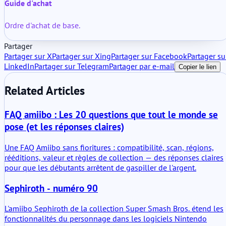
Guide d'achat
Ordre d'achat de base.
Partager
Partager sur X
Partager sur Xing
Partager sur Facebook
Partager su
LinkedIn
Partager sur Telegram
Partager par e-mail
Copier le lien
Related Articles
FAQ amiibo : Les 20 questions que tout le monde se
pose (et les réponses claires)
Une FAQ Amiibo sans fioritures : compatibilité, scan, régions,
rééditions, valeur et règles de collection — des réponses claires
pour que les débutants arrêtent de gaspiller de l'argent.
Sephiroth - numéro 90
L'amiibo Sephiroth de la collection Super Smash Bros. étend les
fonctionnalités du personnage dans les logiciels Nintendo