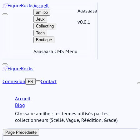
Figure
Rocks
Accueil
Aaasaasa
amiibo
Jeux
v0.0.1
Collecting
Tech
Boutique
Aaasaasa CMS Menu
Figure
Rocks
Connexion
Contact
FR
Accueil
Blog
Glossaire amiibo : les termes utilisés par les
collectionneurs (Scellé, Vague, Réédition, Grade)
Page Précédente