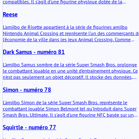
compatibles. Il s'agit d'une figurine physique dotée de la
technologie NFC qui interagit principalement avec Super Smash
Reese
Bros. Ultimate. En plus d'être un objet d'exposition, il stocke des
données de combat et évolue au fil du temps grâce à
l'interaction avec le joueur.
L'amiibo de Risette appartient à la série de figurines amiibo
Nintendo Animal Crossing et représente l'un des commerçants d
l'économie de la ville dans les jeux Animal Crossing. Comme
pour les autres figurines de cette gamme, la valeur réside moins
Dark Samus - numéro 81
dans l'objet en plastique lui-même que dans la puce NFC située
à l'intérieur du socle. Lorsqu'elle est scannée avec des consoles
Nintendo compatibles, la figurine déclenche de petites
L'amiibo Samus sombre de la série Super Smash Bros. prolonge
interactions en jeu, débloque des apparences de personnages o
le combattant jouable en une unité d'entraînement physique. Ce
permet d'accéder à des dialogues et des objets supplémentaires
n'est pas seulement un objet décoratif. Il stocke des données,
selon le titre.
développe des schémas de comportement dans les titres
Simon - numéro 78
compatibles et reflète l'historique des matchs dans le jeu. Sa
valeur ajoutée réside dans cette persistance. La figurine devient
un adversaire adaptatif plutôt qu'un déblocage statique.
L'amiibo Simon de la série Super Smash Bros. représente le
combattant jouable Simon Belmont tel qu'introduit dans Super
Smash Bros. Ultimate. Il s'agit d'une figurine NFC basée sur un
personnage avec des fonctionnalités de jeu. En termes pratiques
Squirtle - numéro 77
il s'agit d'un support de données physique capable de stocker et
de transférer des données de combattant vers des systèmes