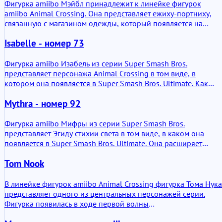
хранящийся в фигурке. На практике это позволяет
Фигурка amiibo Мэйбл принадлежит к линейке фигурок
определенным играм напрямую обращаться к персонажу.
amiibo Animal Crossing. Она представляет ежиху-портниху,
amiibo Блезерса в основном предоставляет доступ к
связанную с магазином одежды, который появляется на
появлениям куратора музея или небольшим функциям,
протяжении всей серии. Фигурка не вводит нового
связанным с персонажем, в поддерживаемых играх Animal
Isabelle - номер 73
персонажа. Она переносит устоявшуюся роль в магазине в
Crossing.
сканируемый формат для совместимых систем Nintendo.
Фигурка amiibo Изабель из серии Super Smash Bros.
представляет персонажа Animal Crossing в том виде, в
котором она появляется в Super Smash Bros. Ultimate. Как
часть линейки Smash, её основная дополнительная ценность
Mythra - номер 92
заключается в функциональности в совместимых играх,
особенно за счет хранения данных бойца и разблокировки
контента, связанного с персонажем. Это функциональная
Фигурка amiibo Мифры из серии Super Smash Bros.
фигурка NFC, а не декоративный объект со скрытой
представляет Эгиду стихии света в том виде, в каком она
механикой. Технология внутри позволяет взаимодействовать 
появляется в Super Smash Bros. Ultimate. Она расширяет
данными там, где это поддерживается.
возможности игры за пределы экрана, создавая постоянный
Tom Nook
профиль данных бойца, который можно обучать, сохранять и
переносить. Дополнительная ценность заключается не только
в украшении, но и в функциональности: фигурка становится
В линейке фигурок amiibo Animal Crossing фигурка Тома Нука
обучающимся ИИ-партнером, который развивается на основ
представляет одного из центральных персонажей серии.
взаимодействия с игроком.
Фигурка появилась в ходе первой волны
специализированных amiibo Animal Crossing. Сроки выхода