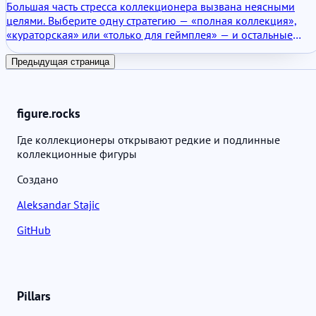
Она несет функциональную ценность в поддерживаемых
Большая часть стресса коллекционера вызвана неясными
системах.
целями. Выберите одну стратегию — «полная коллекция»,
«кураторская» или «только для геймплея» — и остальные
ваши решения станут проще.
Предыдущая страница
figure.rocks
Где коллекционеры открывают редкие и подлинные
коллекционные фигуры
Создано
Aleksandar Stajic
GitHub
Pillars