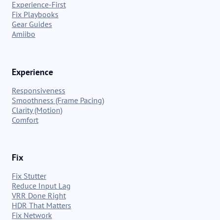
Experience-First
Fix Playbooks
Gear Guides
Amiibo
Experience
Responsiveness
Smoothness (Frame Pacing)
Clarity (Motion)
Comfort
Fix
Fix Stutter
Reduce Input Lag
VRR Done Right
HDR That Matters
Fix Network