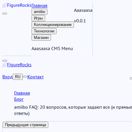
Figure
Rocks
Главная
Aaasaasa
amiibo
Игры
v0.0.1
Коллекционирование
Технологии
Магазин
Aaasaasa CMS Menu
Figure
Rocks
Вход
Контакт
RU
Главная
Блог
amiibo FAQ: 20 вопросов, которые задают все (и прямы
ответы)
Предыдущая страница