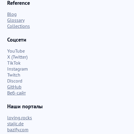
Reference
Blog
Glossary
Collections
Соцсети
YouTube
X (Twitter)
TikTok
Instagram
Twitch
Discord
GitHub
Веб-сайт
Наши порталы
loving.rocks
stajic.de
bazify.com