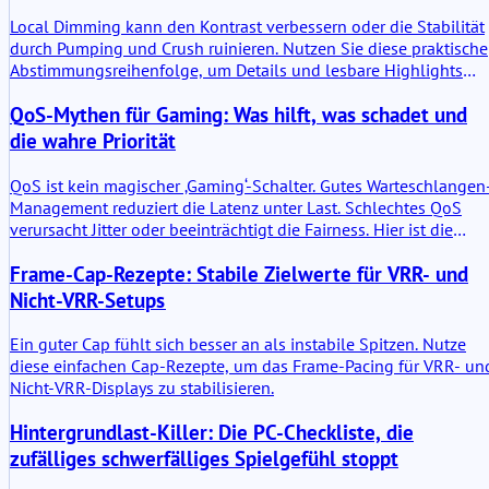
Local Dimming kann den Kontrast verbessern oder die Stabilität
durch Pumping und Crush ruinieren. Nutzen Sie diese praktische
Abstimmungsreihenfolge, um Details und lesbare Highlights
ohne Flimmern zu erhalten.
QoS-Mythen für Gaming: Was hilft, was schadet und
die wahre Priorität
QoS ist kein magischer ‚Gaming‘-Schalter. Gutes Warteschlangen
Management reduziert die Latenz unter Last. Schlechtes QoS
verursacht Jitter oder beeinträchtigt die Fairness. Hier ist die
fundierte Art, darüber nachzudenken.
Frame-Cap-Rezepte: Stabile Zielwerte für VRR- und
Nicht-VRR-Setups
Ein guter Cap fühlt sich besser an als instabile Spitzen. Nutze
diese einfachen Cap-Rezepte, um das Frame-Pacing für VRR- un
Nicht-VRR-Displays zu stabilisieren.
Hintergrundlast-Killer: Die PC-Checkliste, die
zufälliges schwerfälliges Spielgefühl stoppt