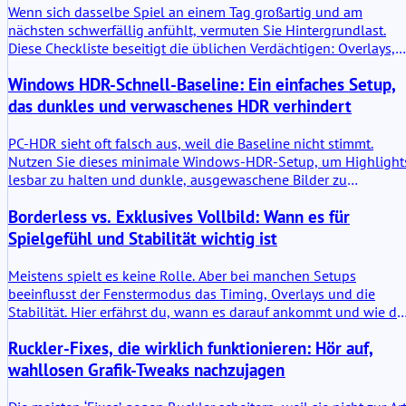
Wenn sich dasselbe Spiel an einem Tag großartig und am
nächsten schwerfällig anfühlt, vermuten Sie Hintergrundlast.
Diese Checkliste beseitigt die üblichen Verdächtigen: Overlays,
Synchronisierung, Scans und Scheduling-Spikes.
Windows HDR-Schnell-Baseline: Ein einfaches Setup,
das dunkles und verwaschenes HDR verhindert
PC-HDR sieht oft falsch aus, weil die Baseline nicht stimmt.
Nutzen Sie dieses minimale Windows-HDR-Setup, um Highlight
lesbar zu halten und dunkle, ausgewaschene Bilder zu
vermeiden.
Borderless vs. Exklusives Vollbild: Wann es für
Spielgefühl und Stabilität wichtig ist
Meistens spielt es keine Rolle. Aber bei manchen Setups
beeinflusst der Fenstermodus das Timing, Overlays und die
Stabilität. Hier erfährst du, wann es darauf ankommt und wie du
dich entscheidest.
Ruckler-Fixes, die wirklich funktionieren: Hör auf,
wahllosen Grafik-Tweaks nachzujagen