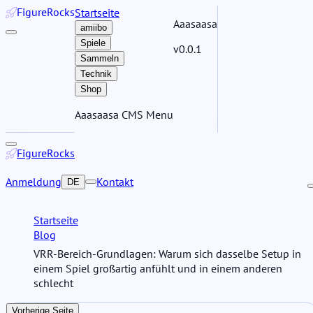
Figure
Rocks
Startseite
Aaasaasa
amiibo
Spiele
v0.0.1
Sammeln
Technik
Shop
Aaasaasa CMS Menu
Figure
Rocks
Anmeldung
Kontakt
DE
Startseite
Blog
VRR-Bereich-Grundlagen: Warum sich dasselbe Setup in
einem Spiel großartig anfühlt und in einem anderen
schlecht
Vorherige Seite