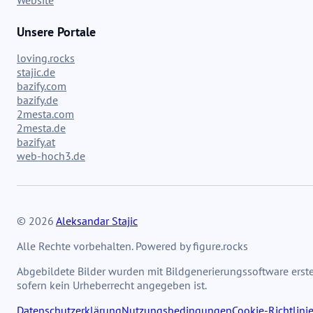
Website
Unsere Portale
loving.rocks
stajic.de
bazify.com
bazify.de
2mesta.com
2mesta.de
bazify.at
web-hoch3.de
© 2026
Aleksandar Stajic
Alle Rechte vorbehalten. Powered by figure.rocks
Abgebildete Bilder wurden mit Bildgenerierungssoftware erstel
sofern kein Urheberrecht angegeben ist.
Datenschutzerklärung
Nutzungsbedingungen
Cookie-Richtlini