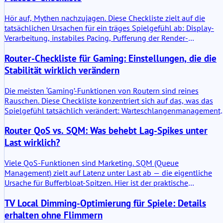
Hör auf, Mythen nachzujagen. Diese Checkliste zielt auf die
tatsächlichen Ursachen für ein träges Spielgefühl ab: Display-
Verarbeitung, instabiles Pacing, Pufferung der Render-
Warteschlange und Hintergrund-Spikes.
Router-Checkliste für Gaming: Einstellungen, die die
Stabilität wirklich verändern
Die meisten ‘Gaming’-Funktionen von Routern sind reines
Rauschen. Diese Checkliste konzentriert sich auf das, was das
Spielgefühl tatsächlich verändert: Warteschlangenmanagement,
stabiles WLAN und das Vermeiden von Lastspitzen.
Router QoS vs. SQM: Was behebt Lag-Spikes unter
Last wirklich?
Viele QoS-Funktionen sind Marketing. SQM (Queue
Management) zielt auf Latenz unter Last ab — die eigentliche
Ursache für Bufferbloat-Spitzen. Hier ist der praktische
Unterschied.
TV Local Dimming-Optimierung für Spiele: Details
erhalten ohne Flimmern