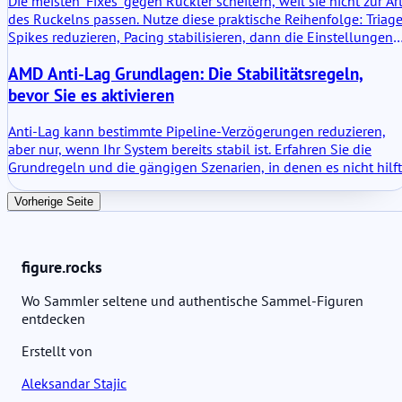
Die meisten ‘Fixes’ gegen Ruckler scheitern, weil sie nicht zur Ar
des Ruckelns passen. Nutze diese praktische Reihenfolge: Triage
Spikes reduzieren, Pacing stabilisieren, dann die Einstellungen
anpassen.
AMD Anti-Lag Grundlagen: Die Stabilitätsregeln,
bevor Sie es aktivieren
Anti-Lag kann bestimmte Pipeline-Verzögerungen reduzieren,
aber nur, wenn Ihr System bereits stabil ist. Erfahren Sie die
Grundregeln und die gängigen Szenarien, in denen es nicht hilft
Vorherige Seite
figure.rocks
Wo Sammler seltene und authentische Sammel-Figuren
entdecken
Erstellt von
Aleksandar Stajic