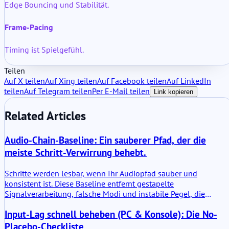
Edge Bouncing und Stabilität.
Frame-Pacing
Timing ist Spielgefühl.
Teilen
Auf X teilen
Auf Xing teilen
Auf Facebook teilen
Auf LinkedIn
teilen
Auf Telegram teilen
Per E-Mail teilen
Link kopieren
Related Articles
Audio-Chain-Baseline: Ein sauberer Pfad, der die
meiste Schritt-Verwirrung behebt.
Schritte werden lesbar, wenn Ihr Audiopfad sauber und
konsistent ist. Diese Baseline entfernt gestapelte
Signalverarbeitung, falsche Modi und instabile Pegel, die
Richtungshinweise zerstören.
Input-Lag schnell beheben (PC & Konsole): Die No-
Placebo-Checkliste