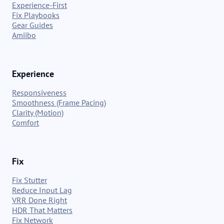
Experience-First
Fix Playbooks
Gear Guides
Amiibo
Experience
Responsiveness
Smoothness (Frame Pacing)
Clarity (Motion)
Comfort
Fix
Fix Stutter
Reduce Input Lag
VRR Done Right
HDR That Matters
Fix Network