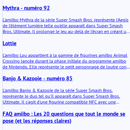
l'autorité thématique.
Mythra - numéro 92
L'amiibo Mythra de la série Super Smash Bros. représente l'Aegis
de l'élément lumière telle qu'elle apparaît dans Super Smash
Bros. Ultimate. Il prolonge le jeu au-delà de l'écran en créant un
profil de données de combattant persistant qui peut être
Lottie
entraîné, stocké et transféré. La valeur ajoutée ne réside pas
uniquement dans la décoration, mais dans la fonctionnalité : la
figurine devient un partenaire CPU évolutif qui se développe en
L'amiibo Lou appartient à la gamme de figurines amiibo Animal
fonction de l'interaction avec le joueur.
Crossing lancée durant la phase initiale du programme amiibo
de Nintendo. Elle représente le petit personnage de loutre conn
du bureau de décoration dans Animal Crossing: Happy Home
Banjo & Kazooie - numéro 85
Designer. Comme les autres figurines de cette série, l'objet
contient une petite puce NFC. Lorsqu'elle est scannée par des
consoles Nintendo compatibles, la figurine lie le personnage
L'amiibo Banjo & Kazooie de la série Super Smash Bros.
aux systèmes de jeu et débloque de petits éléments de contenu
représente le duo tel qu'il apparaît dans Super Smash Bros.
associé.
Ultimate. Il s'agit d'une figurine compatible NFC avec une
capacité de stockage. En termes simples : une figurine physique
FAQ amiibo : Les 20 questions que tout le monde se
qui peut sauvegarder et transférer des données de combattant
lorsqu'elle est utilisée dans un logiciel compatible. Pas
pose (et les réponses claires)
seulement décoratif. Il conserve la progression.