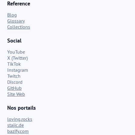
Reference
Blog
Glossary
Collections
Social
YouTube
X (Twitter)
TikTok
Instagram
Twitch
Discord
GitHub
Site Web
Nos portails
loving.rocks
stajic.de
bazify.com