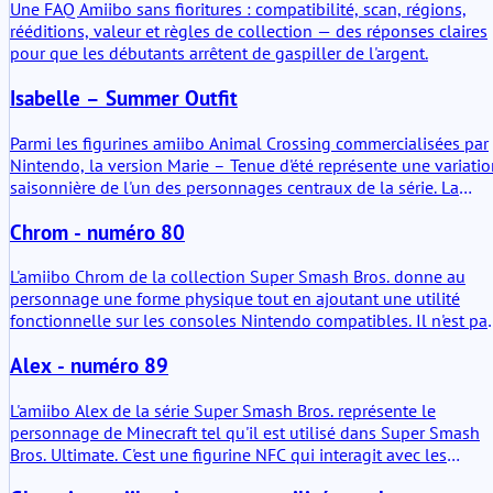
Une FAQ Amiibo sans fioritures : compatibilité, scan, régions,
rééditions, valeur et règles de collection — des réponses claires
pour que les débutants arrêtent de gaspiller de l'argent.
Isabelle – Summer Outfit
Parmi les figurines amiibo Animal Crossing commercialisées par
Nintendo, la version Marie – Tenue d'été représente une variati
saisonnière de l'un des personnages centraux de la série. La
figurine possède les mêmes fonctionnalités techniques que les
Chrom - numéro 80
autres amiibo Animal Crossing, mais son apparence reflète le to
plus léger et décontracté souvent observé lors des événements
estivaux dans les jeux. Lorsqu'elle est scannée via NFC, la
L'amiibo Chrom de la collection Super Smash Bros. donne au
figurine interagit avec plusieurs titres compatibles et débloque
personnage une forme physique tout en ajoutant une utilité
de petites interactions en jeu liées à Marie elle-même.
fonctionnelle sur les consoles Nintendo compatibles. Il n'est pa
uniquement décoratif. Il stocke des données lorsqu'il est pris en
Alex - numéro 89
charge et débloque du contenu en jeu défini. Sa valeur pratique
repose sur sa fonction d'entraînement dans Super Smash Bros.
Ultimate et sur des bonus mineurs dans certains titres Fire
L'amiibo Alex de la série Super Smash Bros. représente le
Emblem.
personnage de Minecraft tel qu'il est utilisé dans Super Smash
Bros. Ultimate. C'est une figurine NFC qui interagit avec les
consoles Nintendo compatibles. Sa valeur ajoutée se manifeste