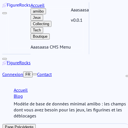
Figure
Rocks
Accueil
Aaasaasa
amiibo
Jeux
v0.0.1
Collecting
Tech
Boutique
Aaasaasa CMS Menu
Figure
Rocks
Connexion
Contact
FR
Accueil
Blog
Modèle de base de données minimal amiibo : les champs
dont vous avez besoin pour les jeux, les figurines et les
déblocages
Page Précédente