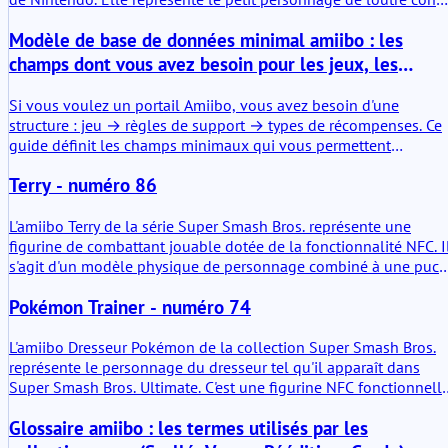
du bureau de décoration dans Animal Crossing: Happy Home
Modèle de base de données minimal amiibo : les
Designer. Comme les autres figurines de cette série, l'objet
contient une petite puce NFC. Lorsqu'elle est scannée par des
champs dont vous avez besoin pour les jeux, les
consoles Nintendo compatibles, la figurine lie le personnage
figurines et les déblocages
aux systèmes de jeu et débloque de petits éléments de contenu
Si vous voulez un portail Amiibo, vous avez besoin d'une
associé.
structure : jeu → règles de support → types de récompenses. Ce
guide définit les champs minimaux qui vous permettent
d'évoluer proprement.
Terry - numéro 86
L'amiibo Terry de la série Super Smash Bros. représente une
figurine de combattant jouable dotée de la fonctionnalité NFC. I
s'agit d'un modèle physique de personnage combiné à une puce
de données. En termes pratiques, il peut stocker des données
Pokémon Trainer - numéro 74
d'entraînement et interagir avec les jeux Nintendo compatibles.
Ce n'est pas seulement une statue décorative, ni un objet de
collection passif. Il fonctionne comme une figurine pouvant être
L'amiibo Dresseur Pokémon de la collection Super Smash Bros.
lue et modifiée dans les titres pris en charge.
représente le personnage du dresseur tel qu'il apparaît dans
Super Smash Bros. Ultimate. C'est une figurine NFC fonctionnell
qui stocke des données et interagit avec les jeux Nintendo
Glossaire amiibo : les termes utilisés par les
compatibles. En termes pratiques, c'est un partenaire
d'entraînement qui s'adapte au fil du temps. Pas seulement un