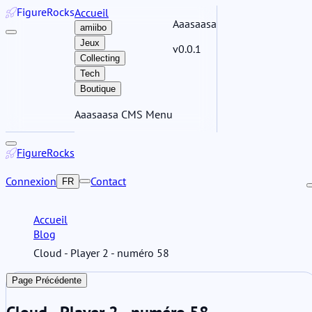
Figure
Rocks
Accueil
Aaasaasa
amiibo
Jeux
v0.0.1
Collecting
Tech
Boutique
Aaasaasa CMS Menu
Figure
Rocks
Connexion
Contact
FR
Accueil
Blog
Cloud - Player 2 - numéro 58
Page Précédente