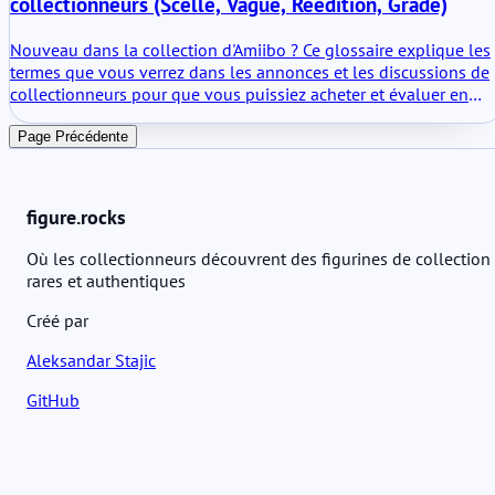
collectionneurs (Scellé, Vague, Réédition, Grade)
objet de décoration, mais pas non plus un appareil complexe. Il
fait ce pour quoi le système amiibo a été conçu.
Nouveau dans la collection d'Amiibo ? Ce glossaire explique les
termes que vous verrez dans les annonces et les discussions de
collectionneurs pour que vous puissiez acheter et évaluer en
toute confiance.
Page Précédente
figure.rocks
Où les collectionneurs découvrent des figurines de collection
rares et authentiques
Créé par
Aleksandar Stajic
GitHub