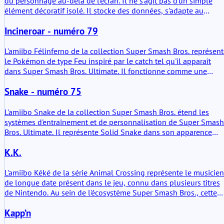
du personnage au-delà de l'écran. Il ne s'agit pas d'un simple
élément décoratif isolé. Il stocke des données, s'adapte au
comportement du joueur et réintègre les jeux compatibles avec
Incineroar - numéro 79
des schémas appris. En pratique, il devient un partenaire
d'entraînement persistant. La valeur ajoutée réside dans la
continuité. Les matchs ne se terminent pas simplement ; ils
L'amiibo Félinferno de la collection Super Smash Bros. représen
s'accumulent.
le Pokémon de type Feu inspiré par le catch tel qu'il apparaît
dans Super Smash Bros. Ultimate. Il fonctionne comme une
figurine NFC physique capable de stocker des données de
Snake - numéro 75
personnage et d'interagir avec les consoles Nintendo
compatibles. La valeur ajoutée réside principalement dans son
utilisation en tant que Joueur Figurine (JF) entraînable dans
L'amiibo Snake de la collection Super Smash Bros. étend les
Super Smash Bros. Ultimate, où il développe des schémas de
systèmes d'entraînement et de personnalisation de Super Smash
comportement basés sur l'interaction avec le joueur.
Bros. Ultimate. Il représente Solid Snake dans son apparence
crossover et fonctionne comme un combattant FIG entraînable.
K.K.
L'intérêt pratique réside dans les données de personnage
persistantes, les schémas de comportement enregistrés et de
petits bonus fonctionnels dans les titres Nintendo compatibles.
L'amiibo Kéké de la série Animal Crossing représente le musicien
de longue date présent dans le jeu, connu dans plusieurs titres
de Nintendo. Au sein de l'écosystème Super Smash Bros., cette
figurine fonctionne comme une figurine de personnage NFC en
Kapp’n
lecture seule qui débloque du contenu spécifique lié à la
musique et au personnage selon le titre compatible. Elle n'est