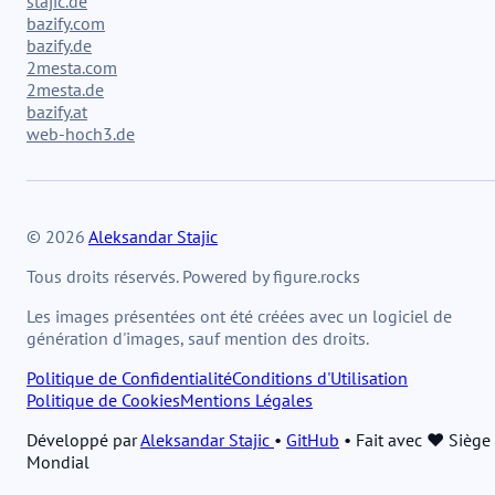
stajic.de
bazify.com
bazify.de
2mesta.com
2mesta.de
bazify.at
web-hoch3.de
© 2026
Aleksandar Stajic
Tous droits réservés. Powered by figure.rocks
Les images présentées ont été créées avec un logiciel de
génération d'images, sauf mention des droits.
Politique de Confidentialité
Conditions d'Utilisation
Politique de Cookies
Mentions Légales
Développé par
Aleksandar Stajic
•
GitHub
•
Fait avec ❤️ Siège
Mondial