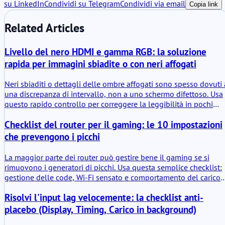
su LinkedIn
Condividi su Telegram
Condividi via email
Copia link
Related Articles
Livello del nero HDMI e gamma RGB: la soluzione
rapida per immagini sbiadite o con neri affogati
Neri sbiaditi o dettagli delle ombre affogati sono spesso dovuti 
una discrepanza di intervallo, non a uno schermo difettoso. Usa
questo rapido controllo per correggere la leggibilità in pochi
minuti.
Checklist del router per il gaming: le 10 impostazioni
che prevengono i picchi
La maggior parte dei router può gestire bene il gaming se si
rimuovono i generatori di picchi. Usa questa semplice checklist:
gestione delle code, Wi-Fi sensato e comportamento del carico
stabile.
Risolvi l'input lag velocemente: la checklist anti-
placebo (Display, Timing, Carico in background)