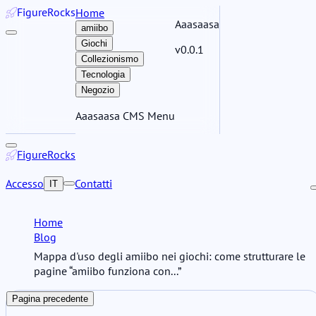
Figure
Rocks
Home
Aaasaasa
amiibo
Giochi
v0.0.1
Collezionismo
Tecnologia
Negozio
Aaasaasa CMS Menu
Figure
Rocks
Accesso
Contatti
IT
Home
Blog
Mappa d'uso degli amiibo nei giochi: come strutturare le
pagine “amiibo funziona con...”
Pagina precedente