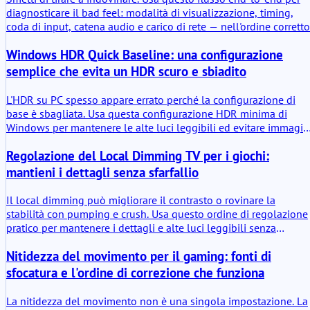
diagnosticare il bad feel: modalità di visualizzazione, timing,
coda di input, catena audio e carico di rete — nell'ordine corretto
Windows HDR Quick Baseline: una configurazione
semplice che evita un HDR scuro e sbiadito
L'HDR su PC spesso appare errato perché la configurazione di
base è sbagliata. Usa questa configurazione HDR minima di
Windows per mantenere le alte luci leggibili ed evitare immagin
scure e sbiadite.
Regolazione del Local Dimming TV per i giochi:
mantieni i dettagli senza sfarfallio
Il local dimming può migliorare il contrasto o rovinare la
stabilità con pumping e crush. Usa questo ordine di regolazione
pratico per mantenere i dettagli e alte luci leggibili senza
sfarfallio.
Nitidezza del movimento per il gaming: fonti di
sfocatura e l'ordine di correzione che funziona
La nitidezza del movimento non è una singola impostazione. La