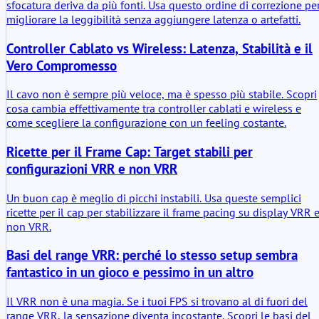
sfocatura deriva da più fonti. Usa questo ordine di correzione pe
migliorare la leggibilità senza aggiungere latenza o artefatti.
Controller Cablato vs Wireless: Latenza, Stabilità e il
Vero Compromesso
Il cavo non è sempre più veloce, ma è spesso più stabile. Scopri
cosa cambia effettivamente tra controller cablati e wireless e
come scegliere la configurazione con un feeling costante.
Ricette per il Frame Cap: Target stabili per
configurazioni VRR e non VRR
Un buon cap è meglio di picchi instabili. Usa queste semplici
ricette per il cap per stabilizzare il frame pacing su display VRR 
non VRR.
Basi del range VRR: perché lo stesso setup sembra
fantastico in un gioco e pessimo in un altro
Il VRR non è una magia. Se i tuoi FPS si trovano al di fuori del
range VRR, la sensazione diventa incostante. Scopri le basi del