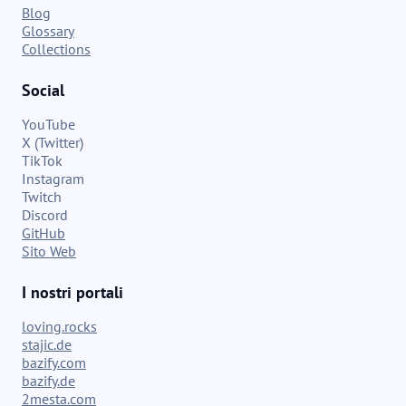
Blog
Glossary
Collections
Social
YouTube
X (Twitter)
TikTok
Instagram
Twitch
Discord
GitHub
Sito Web
I nostri portali
loving.rocks
stajic.de
bazify.com
bazify.de
2mesta.com