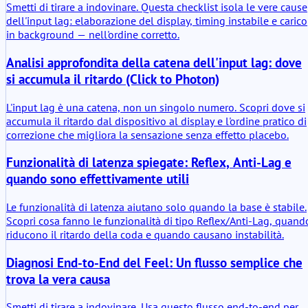
Smetti di tirare a indovinare. Questa checklist isola le vere cause
dell'input lag: elaborazione del display, timing instabile e carico
in background — nell'ordine corretto.
Analisi approfondita della catena dell'input lag: dove
si accumula il ritardo (Click to Photon)
L'input lag è una catena, non un singolo numero. Scopri dove si
accumula il ritardo dal dispositivo al display e l'ordine pratico di
correzione che migliora la sensazione senza effetto placebo.
Funzionalità di latenza spiegate: Reflex, Anti-Lag e
quando sono effettivamente utili
Le funzionalità di latenza aiutano solo quando la base è stabile.
Scopri cosa fanno le funzionalità di tipo Reflex/Anti-Lag, quand
riducono il ritardo della coda e quando causano instabilità.
Diagnosi End-to-End del Feel: Un flusso semplice che
trova la vera causa
Smetti di tirare a indovinare. Usa questo flusso end-to-end per