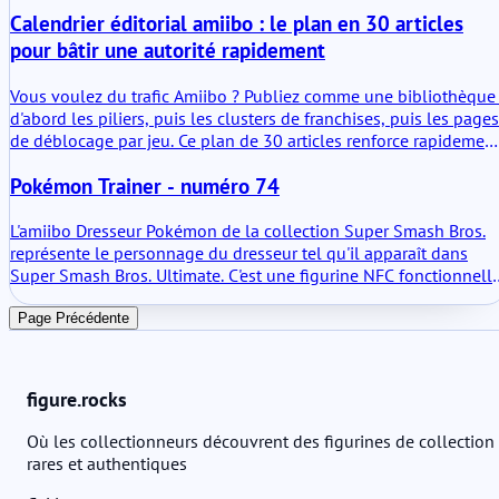
d'évoluer proprement.
Calendrier éditorial amiibo : le plan en 30 articles
pour bâtir une autorité rapidement
Vous voulez du trafic Amiibo ? Publiez comme une bibliothèque 
d'abord les piliers, puis les clusters de franchises, puis les pages
de déblocage par jeu. Ce plan de 30 articles renforce rapidemen
l'autorité thématique.
Pokémon Trainer - numéro 74
L'amiibo Dresseur Pokémon de la collection Super Smash Bros.
représente le personnage du dresseur tel qu'il apparaît dans
Super Smash Bros. Ultimate. C'est une figurine NFC fonctionnell
qui stocke des données et interagit avec les jeux Nintendo
compatibles. En termes pratiques, c'est un partenaire
Page Précédente
d'entraînement qui s'adapte au fil du temps. Pas seulement un
objet de décoration, mais pas non plus un appareil complexe. Il
fait ce pour quoi le système amiibo a été conçu.
figure.rocks
Où les collectionneurs découvrent des figurines de collection
rares et authentiques