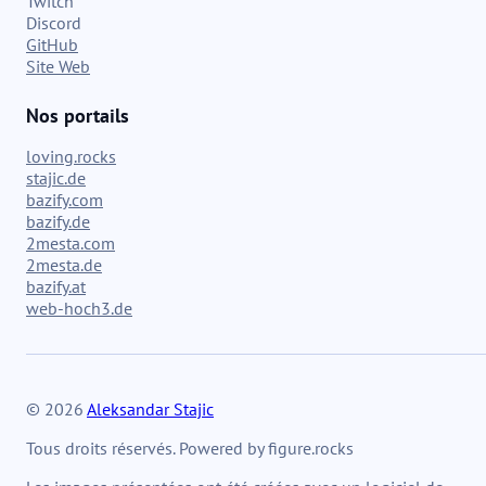
Twitch
Discord
GitHub
Site Web
Nos portails
loving.rocks
stajic.de
bazify.com
bazify.de
2mesta.com
2mesta.de
bazify.at
web-hoch3.de
© 2026
Aleksandar Stajic
Tous droits réservés. Powered by figure.rocks