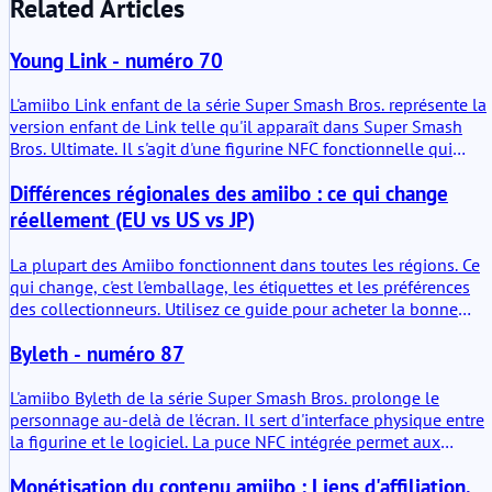
Related Articles
Young Link - numéro 70
L'amiibo Link enfant de la série Super Smash Bros. représente la
version enfant de Link telle qu'il apparaît dans Super Smash
Bros. Ultimate. Il s'agit d'une figurine NFC fonctionnelle qui
interagit avec les consoles Nintendo compatibles. Au-delà de sa
Différences régionales des amiibo : ce qui change
présence physique en tant qu'objet de collection, sa valeur
principale réside dans l'interaction en jeu, le stockage de
réellement (EU vs US vs JP)
données et l'entraînement de personnages au sein des titres
compatibles.
La plupart des Amiibo fonctionnent dans toutes les régions. Ce
qui change, c'est l'emballage, les étiquettes et les préférences
des collectionneurs. Utilisez ce guide pour acheter la bonne
région selon votre objectif.
Byleth - numéro 87
L'amiibo Byleth de la série Super Smash Bros. prolonge le
personnage au-delà de l'écran. Il sert d'interface physique entre
la figurine et le logiciel. La puce NFC intégrée permet aux
consoles Nintendo compatibles de lire et, dans certains cas
Monétisation du contenu amiibo : Liens d'affiliation,
précis, d'écrire des données. C'est à la fois un objet de collection