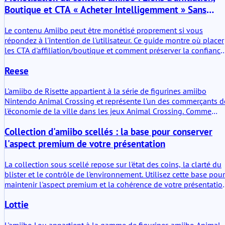
et un support de stockage.
Boutique et CTA « Acheter Intelligemment » Sans
Spam
Le contenu Amiibo peut être monétisé proprement si vous
répondez à l'intention de l'utilisateur. Ce guide montre où placer
les CTA d'affiliation/boutique et comment préserver la confiance
tout en générant des revenus.
Reese
L'amiibo de Risette appartient à la série de figurines amiibo
Nintendo Animal Crossing et représente l'un des commerçants d
l'économie de la ville dans les jeux Animal Crossing. Comme
pour les autres figurines de cette gamme, la valeur réside moins
Collection d'amiibo scellés : la base pour conserver
dans l'objet en plastique lui-même que dans la puce NFC située
à l'intérieur du socle. Lorsqu'elle est scannée avec des consoles
l'aspect premium de votre présentation
Nintendo compatibles, la figurine déclenche de petites
interactions en jeu, débloque des apparences de personnages o
La collection sous scellé repose sur l'état des coins, la clarté du
permet d'accéder à des dialogues et des objets supplémentaires
blister et le contrôle de l'environnement. Utilisez cette base pour
selon le titre.
maintenir l'aspect premium et la cohérence de votre présentatio
sur le long terme.
Lottie