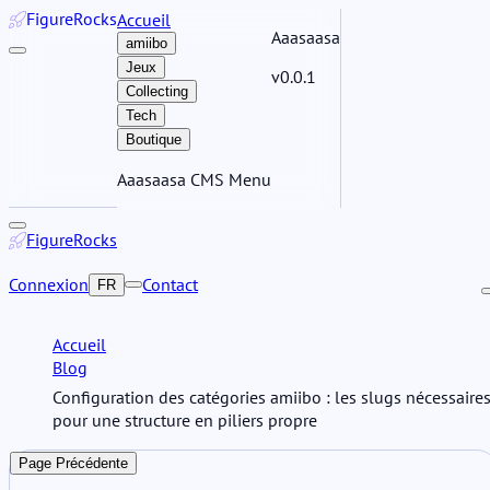
Figure
Rocks
Accueil
Aaasaasa
amiibo
Jeux
v0.0.1
Collecting
Tech
Boutique
Aaasaasa CMS Menu
Figure
Rocks
Connexion
Contact
FR
Accueil
Blog
Configuration des catégories amiibo : les slugs nécessaire
pour une structure en piliers propre
Page Précédente