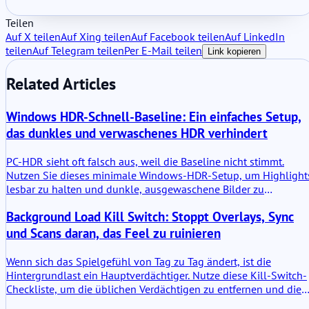
Teilen
Auf X teilen
Auf Xing teilen
Auf Facebook teilen
Auf LinkedIn
teilen
Auf Telegram teilen
Per E-Mail teilen
Link kopieren
Related Articles
Windows HDR-Schnell-Baseline: Ein einfaches Setup,
das dunkles und verwaschenes HDR verhindert
PC-HDR sieht oft falsch aus, weil die Baseline nicht stimmt.
Nutzen Sie dieses minimale Windows-HDR-Setup, um Highlight
lesbar zu halten und dunkle, ausgewaschene Bilder zu
vermeiden.
Background Load Kill Switch: Stoppt Overlays, Sync
und Scans daran, das Feel zu ruinieren
Wenn sich das Spielgefühl von Tag zu Tag ändert, ist die
Hintergrundlast ein Hauptverdächtiger. Nutze diese Kill-Switch-
Checkliste, um die üblichen Verdächtigen zu entfernen und die
Frametimes zu stabilisieren.