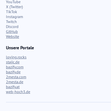
YouTube
X (Twitter)
TikTok
Instagram
Twitch
Discord
GitHub
Website
Unsere Portale
loving.rocks
stajic.de
bazify.com
bazify.de
2mesta.com
2mesta.de
bazify.at
web-hoch3.de