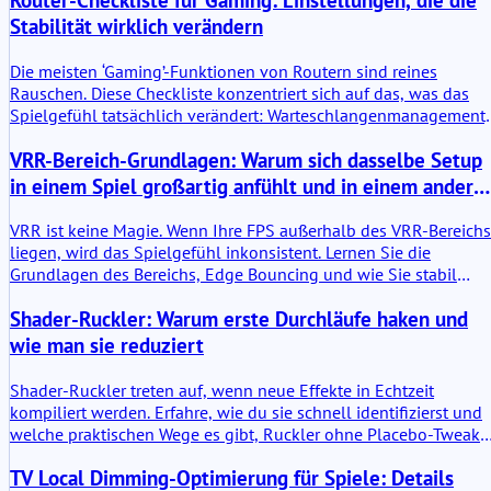
Router-Checkliste für Gaming: Einstellungen, die die
Stabilität wirklich verändern
Die meisten ‘Gaming’-Funktionen von Routern sind reines
Rauschen. Diese Checkliste konzentriert sich auf das, was das
Spielgefühl tatsächlich verändert: Warteschlangenmanagement,
stabiles WLAN und das Vermeiden von Lastspitzen.
VRR-Bereich-Grundlagen: Warum sich dasselbe Setup
in einem Spiel großartig anfühlt und in einem andere
schlecht
VRR ist keine Magie. Wenn Ihre FPS außerhalb des VRR-Bereichs
liegen, wird das Spielgefühl inkonsistent. Lernen Sie die
Grundlagen des Bereichs, Edge Bouncing und wie Sie stabil
bleiben.
Shader-Ruckler: Warum erste Durchläufe haken und
wie man sie reduziert
Shader-Ruckler treten auf, wenn neue Effekte in Echtzeit
kompiliert werden. Erfahre, wie du sie schnell identifizierst und
welche praktischen Wege es gibt, Ruckler ohne Placebo-Tweaks
zu reduzieren.
TV Local Dimming-Optimierung für Spiele: Details