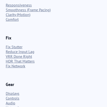
Responsiveness
Smoothness (Frame Pacing)
Clarity (Motion)
Comfort
Fix
Fix Stutter
Reduce Input Lag
VRR Done Right
HDR That Matters
Fix Network
Gear
Displays
Controls
Audio