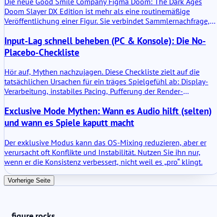
Die neue Good Smile Company Figma Doom: The Dark Ages
Doom Slayer DX Edition ist mehr als eine routinemäßige
Veröffentlichung einer Figur. Sie verbindet Sammlernachfrage,
Franchise-Identität und die breite Anziehungskraft von Doom al
Input-Lag schnell beheben (PC & Konsole): Die No-
eine der langlebigsten Ikonen der Gaming-Welt.
Placebo-Checkliste
Hör auf, Mythen nachzujagen. Diese Checkliste zielt auf die
tatsächlichen Ursachen für ein träges Spielgefühl ab: Display-
Verarbeitung, instabiles Pacing, Pufferung der Render-
Warteschlange und Hintergrund-Spikes.
Exclusive Mode Mythen: Wann es Audio hilft (selten)
und wann es Spiele kaputt macht
Der exklusive Modus kann das OS-Mixing reduzieren, aber er
verursacht oft Konflikte und Instabilität. Nutzen Sie ihn nur,
wenn er die Konsistenz verbessert, nicht weil es „pro“ klingt.
Vorherige Seite
figure.rocks