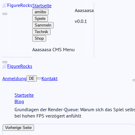
Figure
Rocks
Startseite
Aaasaasa
amiibo
Spiele
v0.0.1
Sammeln
Technik
Shop
Aaasaasa CMS Menu
Figure
Rocks
Anmeldung
Kontakt
DE
Startseite
Blog
Grundlagen der Render-Queue: Warum sich das Spiel selb
bei hohen FPS verzögert anfühlt
Vorherige Seite