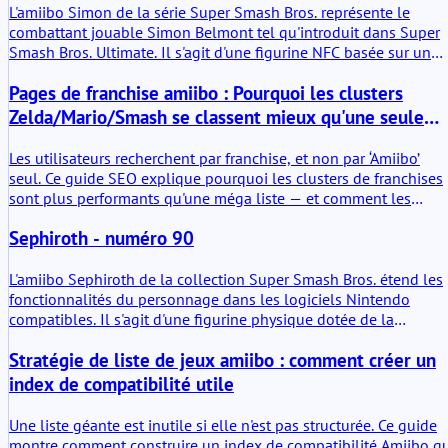
des vérifications de déverrouillage lorsqu'un jeu prend en charg
L'amiibo Simon de la série Super Smash Bros. représente le
les fonctionnalités amiibo.
combattant jouable Simon Belmont tel qu'introduit dans Super
Smash Bros. Ultimate. Il s'agit d'une figurine NFC basée sur un
personnage avec des fonctionnalités de jeu. En termes pratiques
Pages de franchise amiibo : Pourquoi les clusters
il s'agit d'un support de données physique capable de stocker et
de transférer des données de combattant vers des systèmes
Zelda/Mario/Smash se classent mieux qu'une seule
Nintendo compatibles. Pas de mysticisme, juste une figurine en
méga page
plastique avec une puce.
Les utilisateurs recherchent par franchise, et non par ‘Amiibo’
seul. Ce guide SEO explique pourquoi les clusters de franchises
sont plus performants qu'une méga liste — et comment les
structurer.
Sephiroth - numéro 90
L'amiibo Sephiroth de la collection Super Smash Bros. étend les
fonctionnalités du personnage dans les logiciels Nintendo
compatibles. Il s'agit d'une figurine physique dotée de la
technologie NFC qui interagit principalement avec Super Smash
Stratégie de liste de jeux amiibo : comment créer un
Bros. Ultimate. En plus d'être un objet d'exposition, il stocke des
données de combat et évolue au fil du temps grâce à
index de compatibilité utile
l'interaction avec le joueur.
Une liste géante est inutile si elle n'est pas structurée. Ce guide
montre comment construire un index de compatibilité Amiibo qu