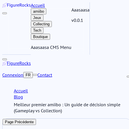
Figure
Rocks
Accueil
Aaasaasa
amiibo
Jeux
v0.0.1
Collecting
Tech
Boutique
Aaasaasa CMS Menu
Figure
Rocks
Connexion
Contact
FR
Accueil
Blog
Meilleur premier amiibo : Un guide de décision simple
(Gameplay vs Collection)
Page Précédente