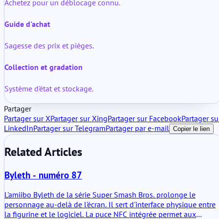
Achetez pour un déblocage connu.
Guide d'achat
Sagesse des prix et pièges.
Collection et gradation
Système d'état et stockage.
Partager
Partager sur X
Partager sur Xing
Partager sur Facebook
Partager su
LinkedIn
Partager sur Telegram
Partager par e-mail
Copier le lien
Related Articles
Byleth - numéro 87
L'amiibo Byleth de la série Super Smash Bros. prolonge le
personnage au-delà de l'écran. Il sert d'interface physique entre
la figurine et le logiciel. La puce NFC intégrée permet aux