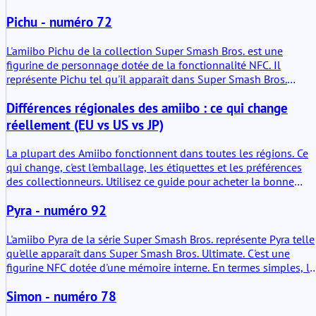
consoles Nintendo compatibles de lire et, dans certains cas
Pichu - numéro 72
précis, d'écrire des données. C'est à la fois un objet de collection
et un support de stockage.
L'amiibo Pichu de la collection Super Smash Bros. est une
figurine de personnage dotée de la fonctionnalité NFC. Il
représente Pichu tel qu'il apparaît dans Super Smash Bros.
Ultimate et se connecte aux consoles Nintendo compatibles. La
Différences régionales des amiibo : ce qui change
figurine n'est pas seulement décorative. Elle stocke des données
et peut enregistrer la progression dans les jeux compatibles.
réellement (EU vs US vs JP)
La plupart des Amiibo fonctionnent dans toutes les régions. Ce
qui change, c'est l'emballage, les étiquettes et les préférences
des collectionneurs. Utilisez ce guide pour acheter la bonne
région selon votre objectif.
Pyra - numéro 92
L'amiibo Pyra de la série Super Smash Bros. représente Pyra telle
qu'elle apparaît dans Super Smash Bros. Ultimate. C'est une
figurine NFC dotée d'une mémoire interne. En termes simples, le
jeux compatibles peuvent la lire, et certains peuvent également
Simon - numéro 78
écrire des données. L'intérêt est pratique : elle peut transporter
des données de combattant sauvegardées et peut déclencher