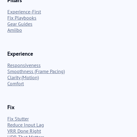
Pillars
Experience-First
Fix Playbooks
Gear Guides
Amiibo
Experience
Responsiveness
Smoothness (Frame Pacing)
Clarity (Motion)
Comfort
Fix
Fix Stutter
Reduce Input Lag
VRR Done Right