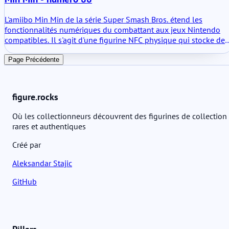
L'amiibo Min Min de la série Super Smash Bros. étend les
fonctionnalités numériques du combattant aux jeux Nintendo
compatibles. Il s'agit d'une figurine NFC physique qui stocke des
données et interagit avec les systèmes logiciels. Concrètement,
elle permet aux joueurs de créer et d'entraîner une figurine de
Page Précédente
combattant dans les titres pris en charge. Ce n'est pas seulement
un objet de décoration ; elle contient des données de
personnage inscriptibles et évolue au fil des utilisations
figure.rocks
répétées.
Où les collectionneurs découvrent des figurines de collection
rares et authentiques
Créé par
Aleksandar Stajic
GitHub