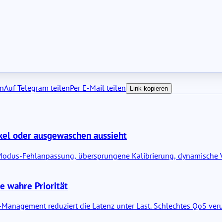
en
Auf Telegram teilen
Per E-Mail teilen
Link kopieren
kel oder ausgewaschen aussieht
 Modus-Fehlanpassung, übersprungene Kalibrierung, dynamische V
e wahre Priorität
anagement reduziert die Latenz unter Last. Schlechtes QoS verursac