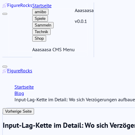
Figure
Rocks
Startseite
Aaasaasa
amiibo
Spiele
v0.0.1
Sammeln
Technik
Shop
Aaasaasa CMS Menu
Figure
Rocks
Startseite
Blog
Input-Lag-Kette im Detail: Wo sich Verzögerungen aufbauen
Vorherige Seite
Input-Lag-Kette im Detail: Wo sich Verzög