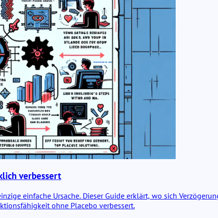
lich verbessert
 einzige einfache Ursache. Dieser Guide erklärt, wo sich Verzögeru
ktionsfähigkeit ohne Placebo verbessert.