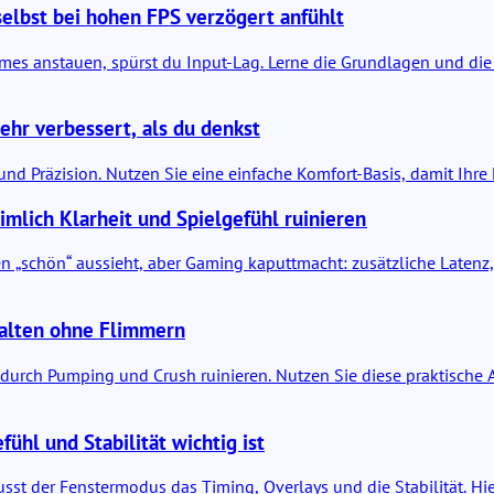
elbst bei hohen FPS verzögert anfühlt
mes anstauen, spürst du Input-Lag. Lerne die Grundlagen und die
hr verbessert, als du denkst
und Präzision. Nutzen Sie eine einfache Komfort-Basis, damit Ihre
imlich Klarheit und Spielgefühl ruinieren
en „schön“ aussieht, aber Gaming kaputtmacht: zusätzliche Latenz, A
halten ohne Flimmern
t durch Pumping und Crush ruinieren. Nutzen Sie diese praktisch
fühl und Stabilität wichtig ist
usst der Fenstermodus das Timing, Overlays und die Stabilität. H