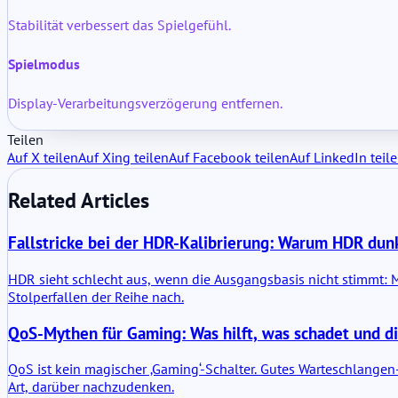
Stabilität verbessert das Spielgefühl.
Spielmodus
Display-Verarbeitungsverzögerung entfernen.
Teilen
Auf X teilen
Auf Xing teilen
Auf Facebook teilen
Auf LinkedIn teil
Related Articles
Fallstricke bei der HDR-Kalibrierung: Warum HDR dun
HDR sieht schlecht aus, wenn die Ausgangsbasis nicht stimmt:
Stolperfallen der Reihe nach.
QoS-Mythen für Gaming: Was hilft, was schadet und di
QoS ist kein magischer ‚Gaming‘-Schalter. Gutes Warteschlangen-M
Art, darüber nachzudenken.