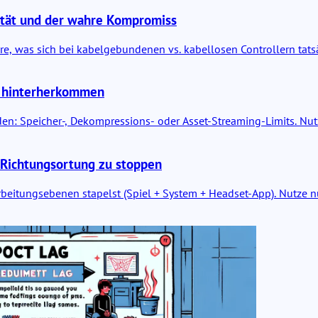
lität und der wahre Kompromiss
ahre, was sich bei kabelgebundenen vs. kabellosen Controllern ta
t hinterherkommen
n: Speicher-, Dekompressions- oder Asset-Streaming-Limits. Nutze
e Richtungsortung zu stoppen
eitungsebenen stapelst (Spiel + System + Headset-App). Nutze nu