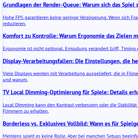
Grundlagen der Render-Queue: Warum sich das Spiel s
Hohe FPS garantieren keine geringe Verzögerung. Wenn sich Fra
reduzieren.
Komfort zu Kontrolle: Warum Ergonomie das Zielen me
Ergonomie ist nicht optional. Ermüdung verändert Griff, Timing 
Display-Verarbeitungsfallen: Die Einstellungen, die he
Viele Displays werden mit Verarbeitung ausgeliefert, die in Film
und warum.
TV Local Dimming-Optimierung für Spiele: Details er
Local Dimming kann den Kontrast verbessern oder die Stabilitä
Flimmern zu erhalten.
Borderless vs. Exklusives Vollbild: Wann es für Spielge
Meistens spielt es keine Rolle. Aber bei manchen Setups beeinfl